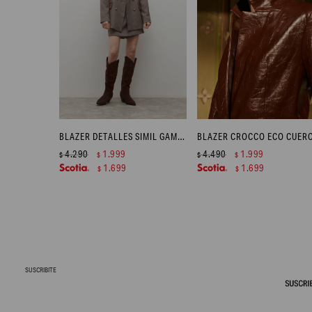
BLAZER DETALLES SIMIL GAMUZA - TOSTADO
4.290
1.999
4.490
1.999
$
$
$
$
1.699
1.699
$
$
SUSCRIBITE