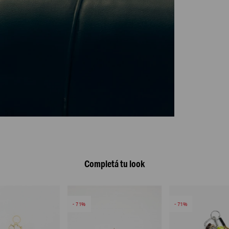
Completá tu look
71
71