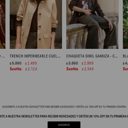
BLAZER CROCCO ECO CUERO - CHOCOLATE
TRENCH IMPERMEABLE CUELLO EN CONTRASTE - BEIGE
CHAQUETA SIMIL GAMUZA - CHOCOLATE
5.990
2.499
3.990
2.999
4
$
$
$
$
$
2.124
2.549
$
$
SUSCRIBITE A NUESTRA NEWSLETTER PARA RECIBIR NOVEDADES Y OBTÉN UN 10% OFF EN TU PRIMERA COMPRA