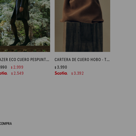
BLAZER ECO CUERO PESPUNTES - NEGRO
CARTERA DE CUERO HOBO - TOSTADO
.990
2.999
3.990
$
$
2.549
3.392
$
$