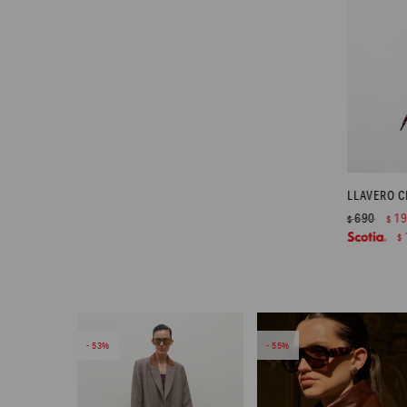
LLAVERO C
690
1
$
$
$
53
55