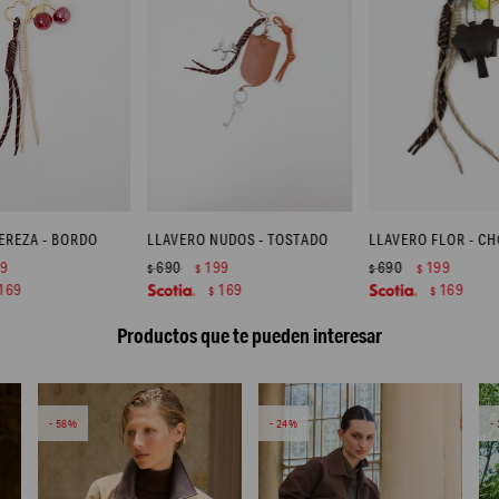
EREZA - BORDO
LLAVERO NUDOS - TOSTADO
LLAVERO FLOR - C
99
690
199
690
199
$
$
$
$
169
169
169
$
$
Productos que te pueden interesar
58
24