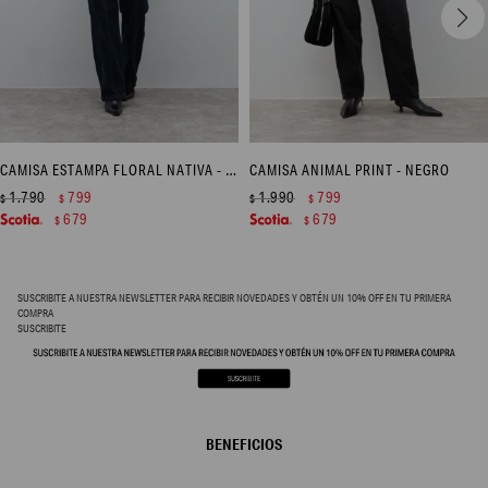
CAMISA ESTAMPA FLORAL NATIVA - AZUL MARINO
CAMISA ANIMAL PRINT - NEGRO
1.790
799
1.990
799
$
$
$
$
679
679
$
$
SUSCRIBITE A NUESTRA NEWSLETTER PARA RECIBIR NOVEDADES Y OBTÉN UN 10% OFF EN TU PRIMERA
COMPRA
SUSCRIBITE
BENEFICIOS