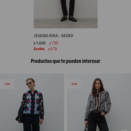
JEGGING NINA - NEGRO
1.690
799
$
$
679
$
Productos que te pueden interesar
55
59