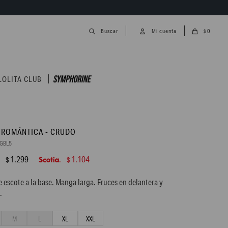
0
$
LOLITA CLUB
 ROMÁNTICA - CRUDO
GBL5
1.299
1.104
$
$
e escote a la base. Manga larga. Fruces en delantera y
.
M
L
XL
XXL