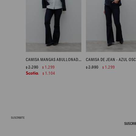
CAMISA MANGAS ABULLONADAS - BLANCO
2.290
1.299
2.990
1.299
$
$
$
$
1.104
$
SUSCRIBITE