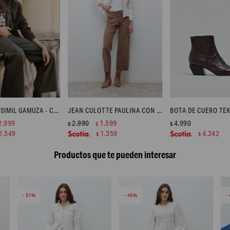
CHAQUETA SIMIL GAMUZA - CHOCOLATE
JEAN CULOTTE PAULINA CON BOLSILLOS - TOSTADO
2.999
2.990
1.599
4.990
$
$
$
2.549
1.359
4.242
$
$
Productos que te pueden interesar
51
45