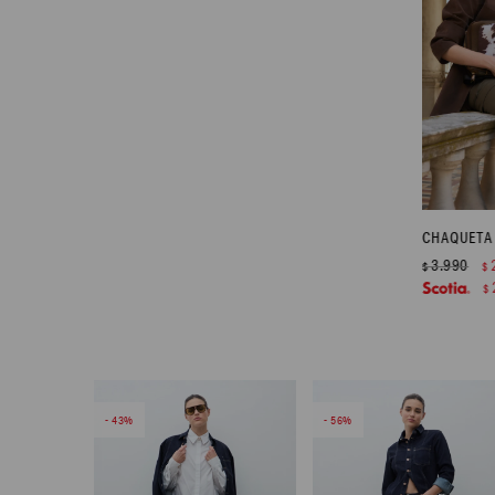
3.990
$
$
$
43
56