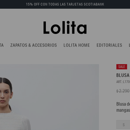
15% OFF CON TODAS LAS TARJETAS SCOTIABANK
TA
ZAPATOS & ACCESORIOS
LOLITA HOME
EDITORIALES
BLUSA
L170
2.290
$
Blusa d
mangas
S