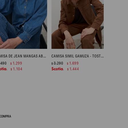
CAMISA DE JEAN MANGAS ABULLONADAS - JEAN MEDIO
CAMISA SIMIL GAMUZA - TOSTADO
.490
1.299
3.290
1.699
$
$
$
1.104
1.444
$
$