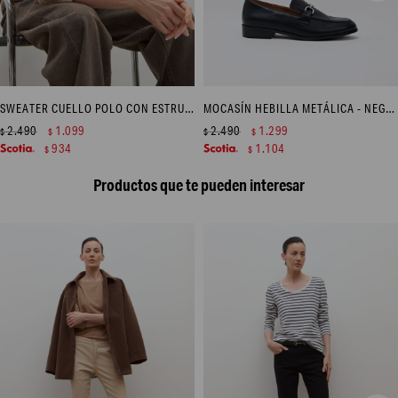
SWEATER CUELLO POLO CON ESTRUCTURAS - TOSTADO MELANGE
MOCASÍN HEBILLA METÁLICA - NEGRO
2.490
1.099
2.490
1.299
$
$
$
$
934
1.104
$
$
Productos que te pueden interesar