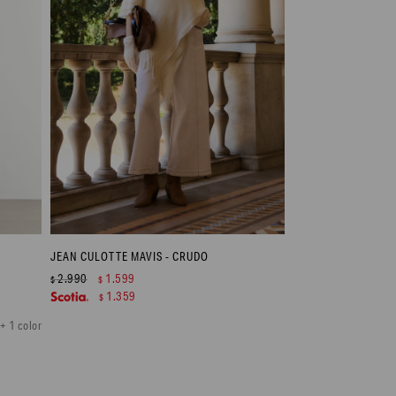
JEAN CULOTTE MAVIS - CRUDO
2.990
1.599
$
$
1.359
$
+ 1 color