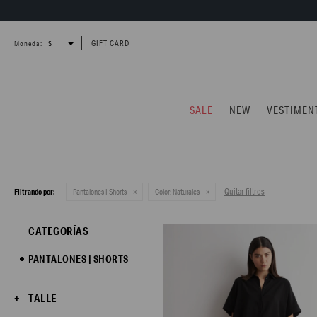
GIFT CARD
Moneda:
SALE
NEW
VESTIMEN
Quitar filtros
Filtrando por:
Pantalones | Shorts
Color:
Naturales
CATEGORÍAS
PANTALONES | SHORTS
TALLE