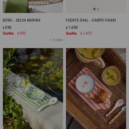
BOWL - SELVA MARINA
FUENTE OVAL - CAMPO FIGARI
590
1.690
$
$
502
1.437
$
$
+ 1 color