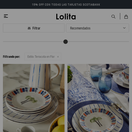
15% OFF CON TODAS LAS TARJETAS SCOTIABANK

Recomendados
Filtrando por:
Estilo:
Terracota en Flor