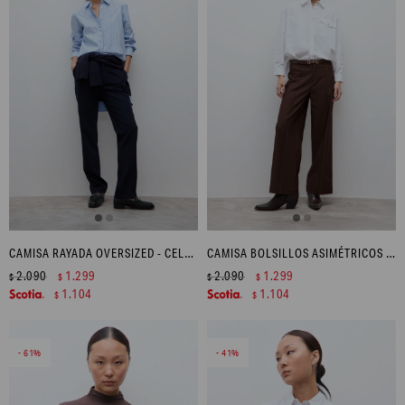
CAMISA RAYADA OVERSIZED - CELESTE
CAMISA BOLSILLOS ASIMÉTRICOS - BLANCO
2.090
1.299
2.090
1.299
$
$
$
$
1.104
1.104
$
$
61
41