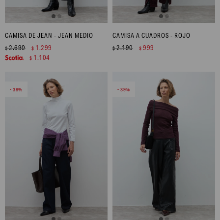
CAMISA DE JEAN - JEAN MEDIO
CAMISA A CUADROS - ROJO
2.690
1.299
2.190
999
$
$
$
$
1.104
$
38
39