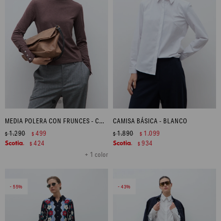
MEDIA POLERA CON FRUNCES - CHOCOLATE MELANGE
CAMISA BÁSICA - BLANCO
1.290
499
1.890
1.099
$
$
$
$
424
934
$
$
+ 1 color
55
43