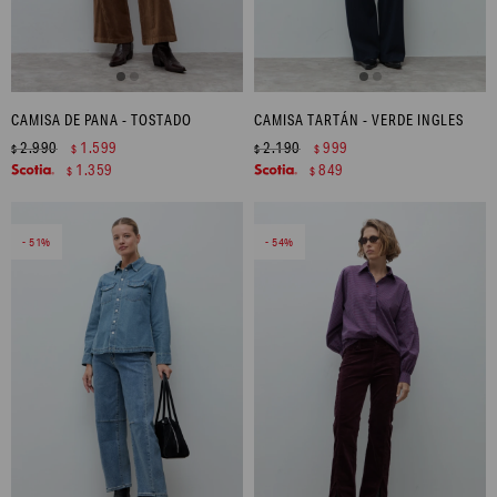
CAMISA DE PANA - TOSTADO
CAMISA TARTÁN - VERDE INGLES
2.990
1.599
2.190
999
$
$
$
$
1.359
849
$
$
51
54