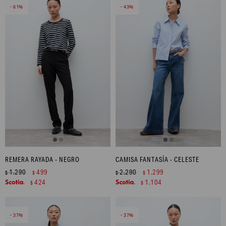
61
43
REMERA RAYADA - NEGRO
CAMISA FANTASÍA - CELESTE
1.290
499
2.290
1.299
$
$
$
$
424
1.104
$
$
37
37