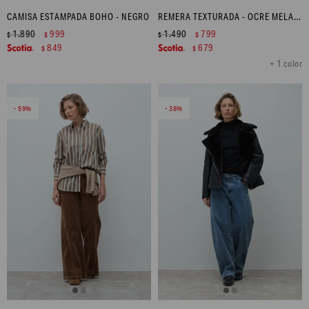
CAMISA ESTAMPADA BOHO - NEGRO
REMERA TEXTURADA - OCRE MELANGE
1.890
999
1.490
799
$
$
$
$
849
679
$
$
+ 1 color
59
38