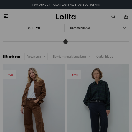
15% OFF CON TODAS LAS TARJETAS SCOTIABANK

Recomendados
Quitar filtros
Filtrando por:
Vestimenta
Tipo de manga:
Manga larga
46
54