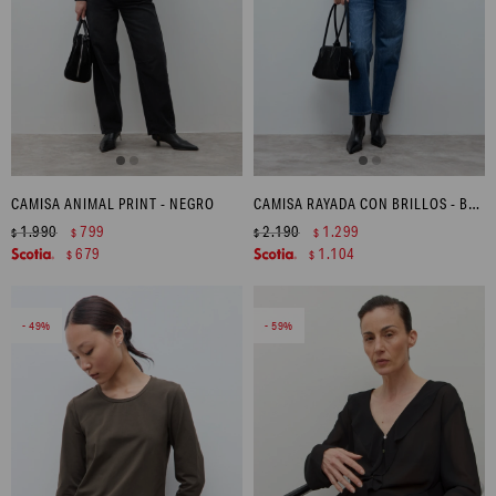
CAMISA ANIMAL PRINT - NEGRO
CAMISA RAYADA CON BRILLOS - BEIGE
1.990
799
2.190
1.299
$
$
$
$
679
1.104
$
$
49
59