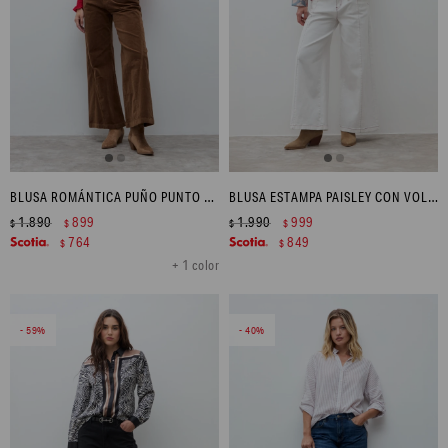
BLUSA ROMÁNTICA PUÑO PUNTO SMOCK - ROJO
BLUSA ESTAMPA PAISLEY CON VOLADOS - BORDO
1.890
899
1.990
999
$
$
$
$
764
849
$
$
+ 1 color
59
40