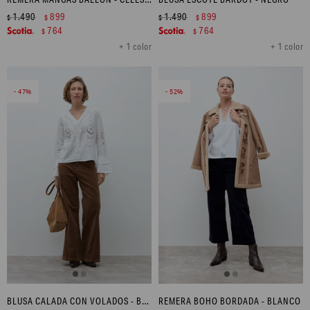
1.490
899
1.490
899
$
$
$
$
764
764
$
$
+ 1 color
+ 1 color
47
52
BLUSA CALADA CON VOLADOS - BLANCO
REMERA BOHO BORDADA - BLANCO