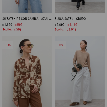
SWEATSHIRT CON CAMISA - AZUL MARINO
BLUSA SATÉN - CRUDO
1.690
599
2.690
1.199
$
$
$
$
509
1.019
$
$
44
45