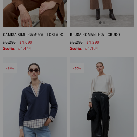
CAMISA SIMIL GAMUZA - TOSTADO
BLUSA ROMÁNTICA - CRUDO
3.290
1.699
2.290
1.299
$
$
$
$
1.444
1.104
$
$
64
55