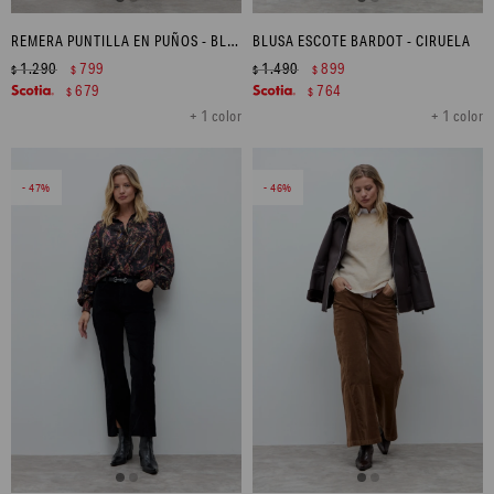
REMERA PUNTILLA EN PUÑOS - BLANCO
BLUSA ESCOTE BARDOT - CIRUELA
1.290
799
1.490
899
$
$
$
$
679
764
$
$
+ 1 color
+ 1 color
47
46