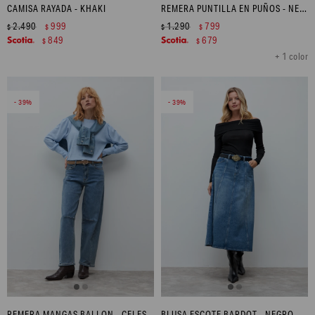
CAMISA RAYADA - KHAKI
REMERA PUNTILLA EN PUÑOS - NEGRO
2.490
999
1.290
799
$
$
$
$
849
679
$
$
+ 1 color
39
39
REMERA MANGAS BALLON - CELESTE MELANGE
BLUSA ESCOTE BARDOT - NEGRO