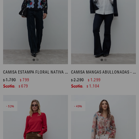
CAMISA ESTAMPA FLORAL NATIVA - AZUL MARINO
CAMISA MANGAS ABULLONADAS - BLANCO
1.790
799
2.290
1.299
$
$
$
$
679
1.104
$
$
52
49