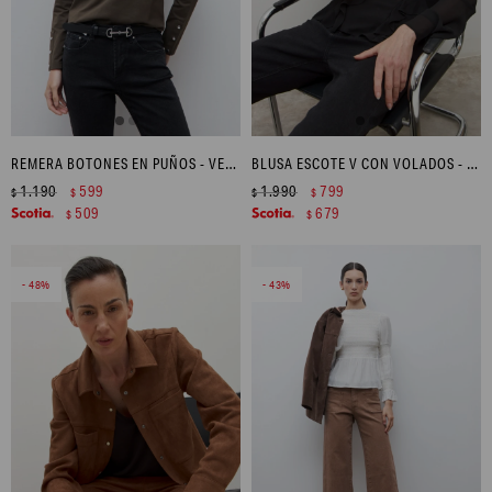
REMERA BOTONES EN PUÑOS - VERDE OLIVA
BLUSA ESCOTE V CON VOLADOS - NEGRO
1.190
599
1.990
799
$
$
$
$
509
679
$
$
48
43