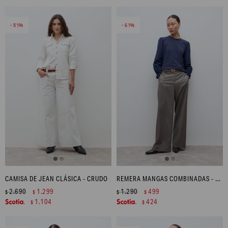
51
61
CAMISA DE JEAN CLÁSICA - CRUDO
REMERA MANGAS COMBINADAS - AZUL MARINO
2.690
1.299
1.290
499
$
$
$
$
1.104
424
$
$