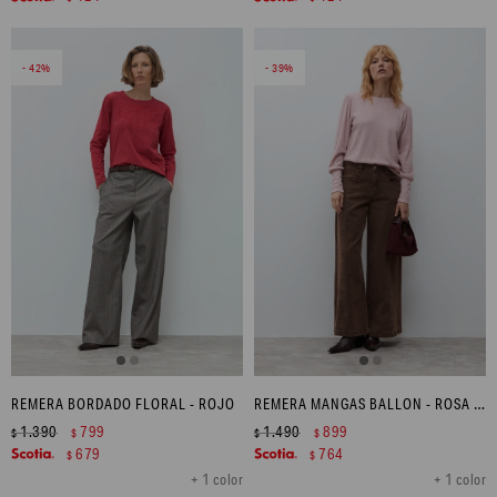
42
39
REMERA BORDADO FLORAL - ROJO
REMERA MANGAS BALLON - ROSA MELANGE
1.390
799
1.490
899
$
$
$
$
679
764
$
$
+ 1 color
+ 1 color