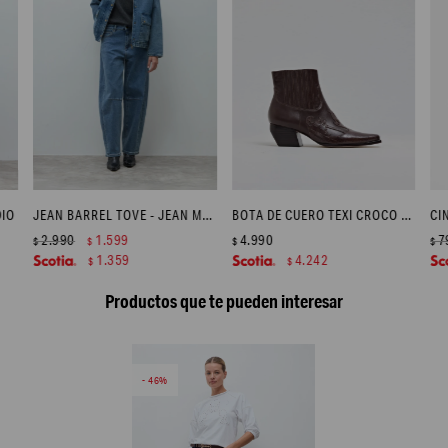
DIO
JEAN BARREL TOVE - JEAN MEDIO
BOTA DE CUERO TEXI CROCO - CHOCOLATE
2.990
1.599
4.990
7
$
$
$
$
1.359
4.242
$
$
Productos que te pueden interesar
46