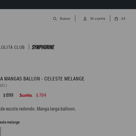
0
$
LOLITA CLUB
A MANGAS BALLON - CELESTE MELANGE
GTL1
899
764
$
$
de escote redondo. Manga larga balloon.
leste melange