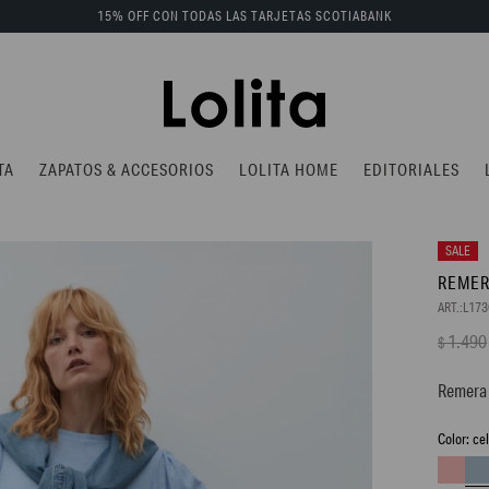
15% OFF CON TODAS LAS TARJETAS SCOTIABANK
TA
ZAPATOS & ACCESORIOS
LOLITA HOME
EDITORIALES
REMER
L173
1.490
$
Remera 
ce