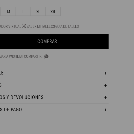
M
L
XL
XXL
ADOR VIRTUAL
SABER MI TALLE
GUIA DE TALLES
COMPRAR

LE
S
OS Y DEVOLUCIONES
S DE PAGO