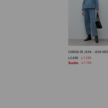
CAMISA DE JEAN - JEAN ME
2.690
1.299
$
$
1.104
$