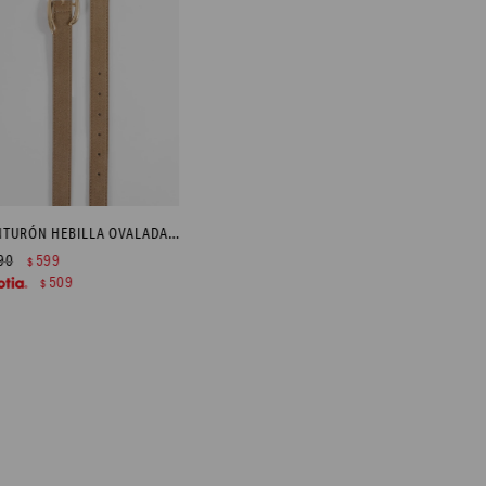
CINTURÓN HEBILLA OVALADA - BEIGE
90
599
$
509
$