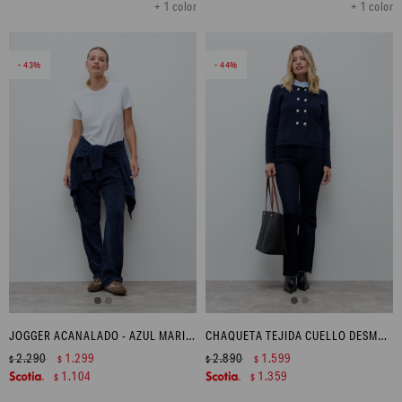
+ 1 color
+ 1 color
43
44
JOGGER ACANALADO - AZUL MARINO
CHAQUETA TEJIDA CUELLO DESMONTABLE - AZUL MARINO
2.290
1.299
2.890
1.599
$
$
$
$
1.104
1.359
$
$