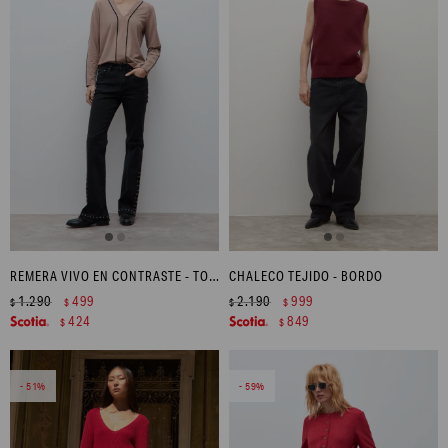
REMERA VIVO EN CONTRASTE - TOSTADO
CHALECO TEJIDO - BORDO
1.290
499
2.190
999
$
$
$
$
424
849
$
$
51
59