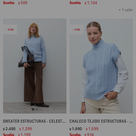
509
1.104
$
$
+ 1 color
43
44
SWEATER ESTRUCTURAS - CELESTE MELANGE
CHALECO TEJIDO ESTRUCTURAS - CELESTE MELANGE
2.490
1.399
1.990
1.099
$
$
$
$
1.189
934
$
$