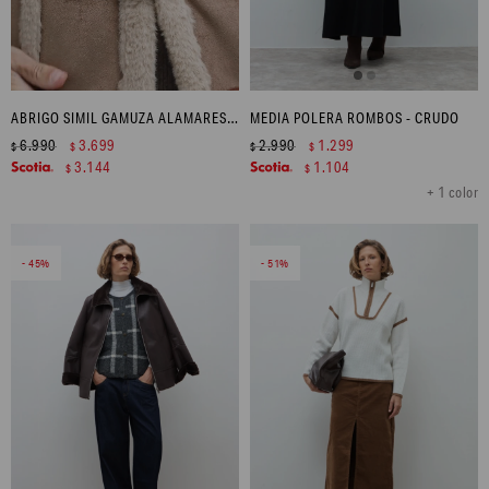
ABRIGO SIMIL GAMUZA ALAMARES - TOSTADO
MEDIA POLERA ROMBOS - CRUDO
6.990
3.699
2.990
1.299
$
$
$
$
3.144
1.104
$
$
+ 1 color
45
51