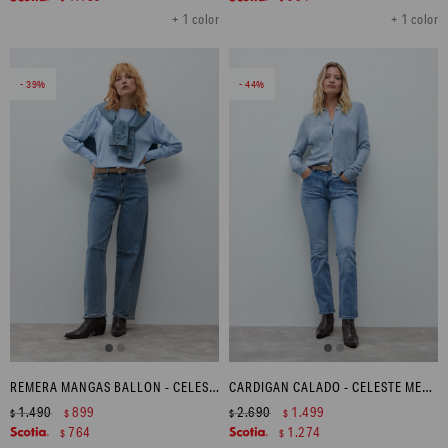
+ 1 color
+ 1 color
39
44
REMERA MANGAS BALLON - CELESTE MELANGE
CARDIGAN CALADO - CELESTE MELANGE
1.490
899
2.690
1.499
$
$
$
$
764
1.274
$
$