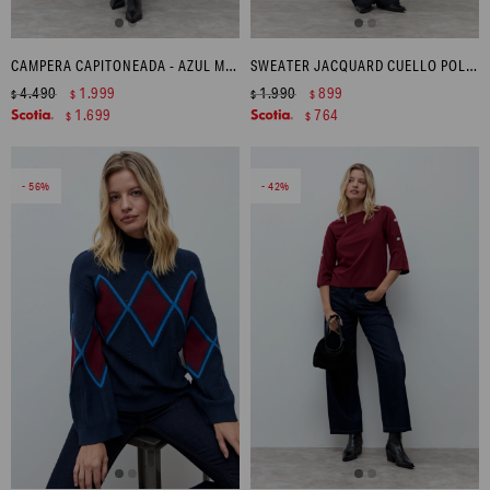
CAMPERA CAPITONEADA - AZUL MARINO
SWEATER JACQUARD CUELLO POLO - CRUDO
4.490
1.999
1.990
899
$
$
$
$
1.699
764
$
$
56
42