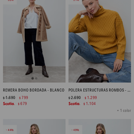
REMERA BOHO BORDADA - BLANCO
POLERA ESTRUCTURAS ROMBOS - OCRE
1.690
799
2.690
1.299
$
$
$
$
679
1.104
$
$
+ 1 color
44
49