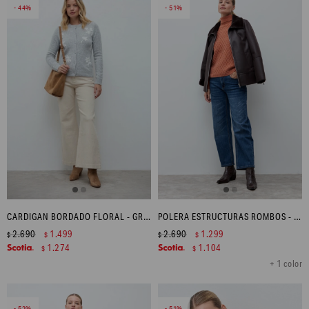
44
51
CARDIGAN BORDADO FLORAL - GRIS MELANGE
POLERA ESTRUCTURAS ROMBOS - LACRE
2.690
1.499
2.690
1.299
$
$
$
$
1.274
1.104
$
$
+ 1 color
52
51