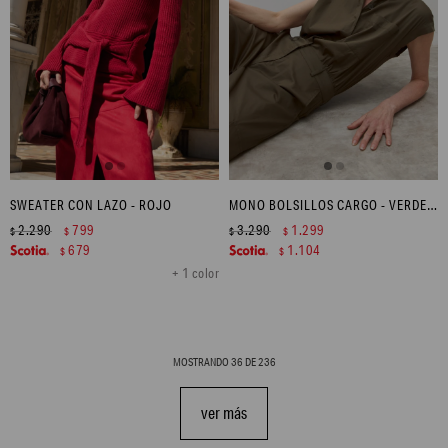
SWEATER CON LAZO - ROJO
MONO BOLSILLOS CARGO - VERDE OLIVA
2.290
799
3.290
1.299
$
$
$
$
679
1.104
$
$
+ 1 color
MOSTRANDO
36
DE
236
ver más