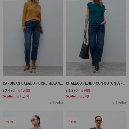
CARDIGAN CALADO - OCRE MELANGE
CHALECO TEJIDO CON BOTONES - VERDE PETROLEO
2.690
1.499
1.990
999
$
$
$
$
1.274
849
$
$
+ 1 color
+ 1 color
61
54