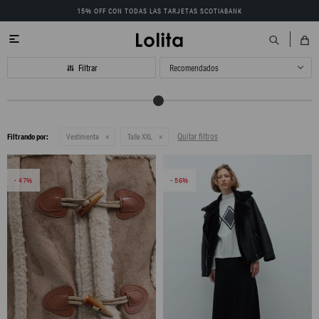
15% OFF CON TODAS LAS TARJETAS SCOTIABANK

Recomendados
Quitar filtros
Filtrando por:
Vestimenta
Talle XXL
47
56