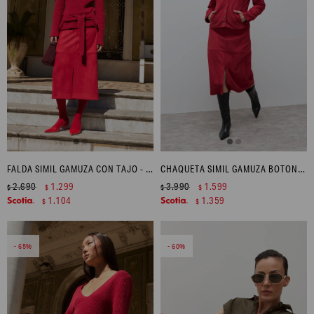
FALDA SIMIL GAMUZA CON TAJO - ROJO
CHAQUETA SIMIL GAMUZA BOTONES METÁLICOS - ROJO
2.690
1.299
3.990
1.599
$
$
$
$
1.104
1.359
$
$
65
60