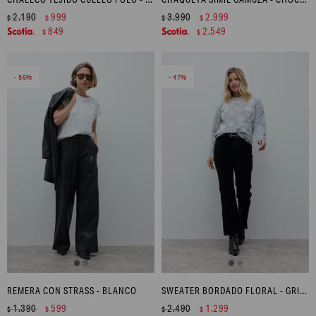
2.190
999
3.990
2.999
$
$
$
$
849
2.549
$
$
56
47
REMERA CON STRASS - BLANCO
SWEATER BORDADO FLORAL - GRIS MELANGE
1.390
599
2.490
1.299
$
$
$
$