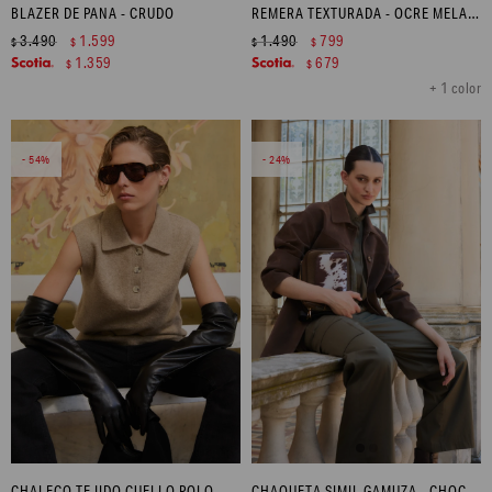
BLAZER DE PANA - CRUDO
REMERA TEXTURADA - OCRE MELANGE
3.490
1.599
1.490
799
$
$
$
$
1.359
679
$
$
+ 1 color
54
24
CHALECO TEJIDO CUELLO POLO - TOSTADO MELANGE
CHAQUETA SIMIL GAMUZA - CHOCOLATE