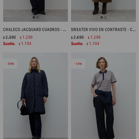
CHALECO JACQUARD CUADROS - GRIS OSCURO
SWEATER VIVO EN CONTRASTE - CRUDO
2.390
1.299
2.690
1.299
$
$
$
$
1.104
1.104
$
$
55
54