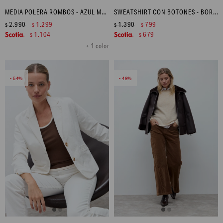
MEDIA POLERA ROMBOS - AZUL MARINO
SWEATSHIRT CON BOTONES - BORDO
2.990
1.299
1.390
799
$
$
$
$
1.104
679
$
$
+ 1 color
54
46