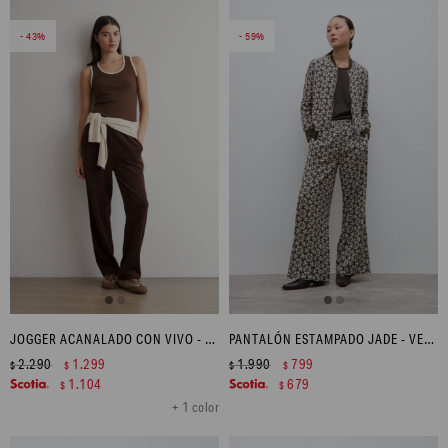
43
59
JOGGER ACANALADO CON VIVO - CHOCOLATE
PANTALÓN ESTAMPADO JADE - VERDE OLIVA
2.290
1.299
1.990
799
$
$
$
$
1.104
679
$
$
+ 1 color