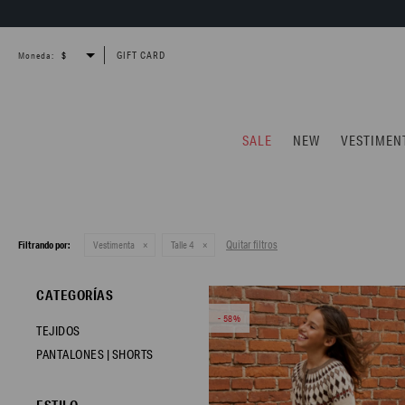
GIFT CARD
Moneda:
SALE
NEW
VESTIMEN
Quitar filtros
Filtrando por:
Vestimenta
Talle 4
CATEGORÍAS
58
TEJIDOS
PANTALONES | SHORTS