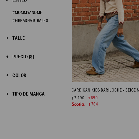
ESTILO
#MOMMYANDME
#FIBRASNATURALES
TALLE
PRECIO
($)
COLOR
TIPO DE MANGA
2.190
899
$
$
764
$