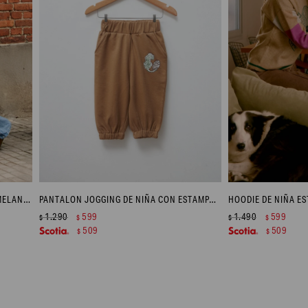
CARDIGAN KIDS BARILOCHE - BEIGE MELANGE
PANTALON JOGGING DE NIÑA CON ESTAMPA - TOSTADO
HOODIE DE NIÑA E
1.290
599
1.490
599
$
$
$
$
509
509
$
$