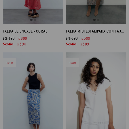
FALDA DE ENCAJE - CORAL
FALDA MIDI ESTAMPADA CON TAJO FRONTAL - MULTICOLOR
2.190
699
1.690
599
$
$
$
$
594
509
$
$
64
63