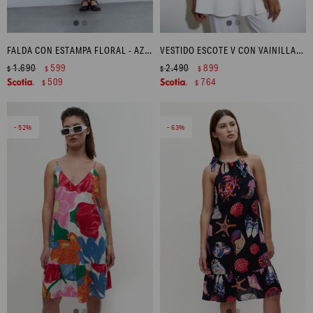
FALDA CON ESTAMPA FLORAL - AZUL FRANCIA
VESTIDO ESCOTE V CON VAINILLAS - BLANCO
1.690
599
2.490
899
$
$
$
$
509
764
$
$
52
63