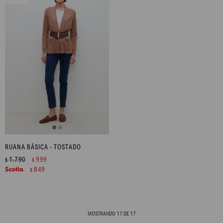
RUANA BÁSICA - TOSTADO
1.790
999
$
$
849
$
MOSTRANDO
17
DE
17