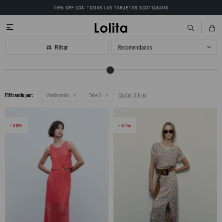
15% OFF CON TODAS LAS TARJETAS SCOTIABANK

Recomendados
Quitar filtros
Filtrando por:
Vestimenta
Talle S
68
64