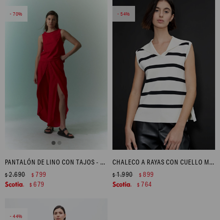
70
54
PANTALÓN DE LINO CON TAJOS - ROJO
CHALECO A RAYAS CON CUELLO MARINERO - BEIGE MELANGE
2.690
799
1.990
899
$
$
$
$
679
764
$
$
44