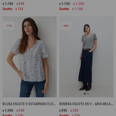
1.790
899
1.790
1.299
$
$
$
$
764
1.104
$
$
71
49
BLUSA ESCOTE V ESTAMPADO FLORAL - CELESTE
REMERA ESCOTE EN V - GRIS MELANGE
1.390
399
590
299
$
$
$
$
339
254
$
$