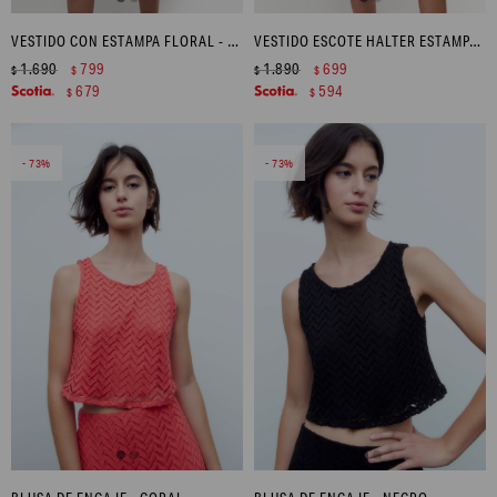
VESTIDO CON ESTAMPA FLORAL - MULTICOLOR
VESTIDO ESCOTE HALTER ESTAMPA MARINA - AZUL MARINO
1.690
799
1.890
699
$
$
$
$
679
594
$
$
73
73