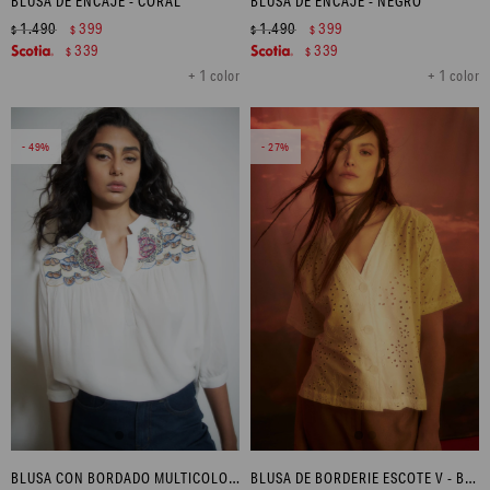
BLUSA DE ENCAJE - CORAL
BLUSA DE ENCAJE - NEGRO
1.490
399
1.490
399
$
$
$
$
339
339
$
$
+ 1 color
+ 1 color
49
27
BLUSA CON BORDADO MULTICOLOR - CRUDO
BLUSA DE BORDERIE ESCOTE V - BLANCO