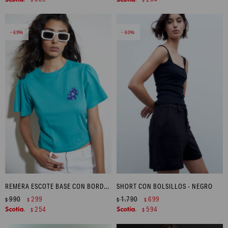
69
60
REMERA ESCOTE BASE CON BORDADO - TURQUESA
SHORT CON BOLSILLOS - NEGRO
990
299
1.790
699
$
$
$
$
254
594
$
$