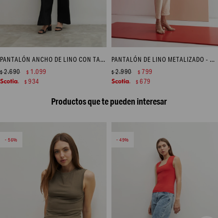
PANTALÓN ANCHO DE LINO CON TAJO - NEGRO
PANTALÓN DE LINO METALIZADO - DORADO
2.690
1.099
2.990
799
$
$
$
$
934
679
$
$
Productos que te pueden interesar
56
49