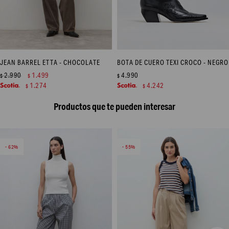
JEAN BARREL ETTA - CHOCOLATE
BOTA DE CUERO TEXI CROCO - NEGRO
2.990
1.499
4.990
$
$
$
1.274
4.242
$
$
Productos que te pueden interesar
62
55