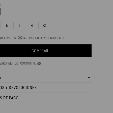
ul
M
L
XL
XXL
ADOR VIRTUAL
SABER MI TALLE
GUIA DE TALLES
COMPRAR

S
OS Y DEVOLUCIONES
S DE PAGO