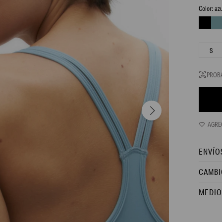
az
S
PROB
ENVÍO
CAMBI
MEDIO