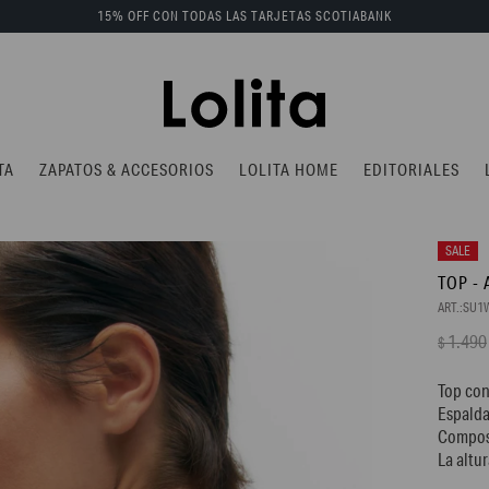
15% OFF CON TODAS LAS TARJETAS SCOTIABANK
TA
ZAPATOS & ACCESORIOS
LOLITA HOME
EDITORIALES
TOP - 
SU1
1.490
$
Top con
Espalda
Compos
La altu