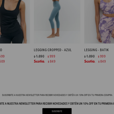
RO
LEGGING CROPPED - AZUL
LEGGING - BATIK
599
1.890
999
1.890
999
$
$
$
$
509
849
849
$
$
SUSCRIBITE A NUESTRA NEWSLETTER PARA RECIBIR NOVEDADES Y OBTÉN UN 10% OFF EN TU PRIMERA COMPRA