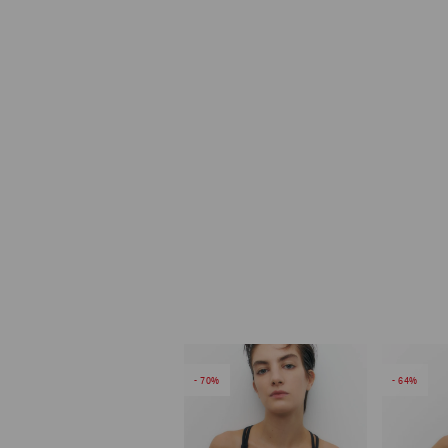
70
64