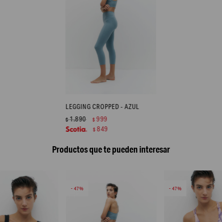
LEGGING CROPPED - AZUL
1.890
999
$
$
849
$
Productos que te pueden interesar
47
47