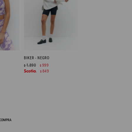
BIKER - NEGRO
1.890
999
$
$
849
$