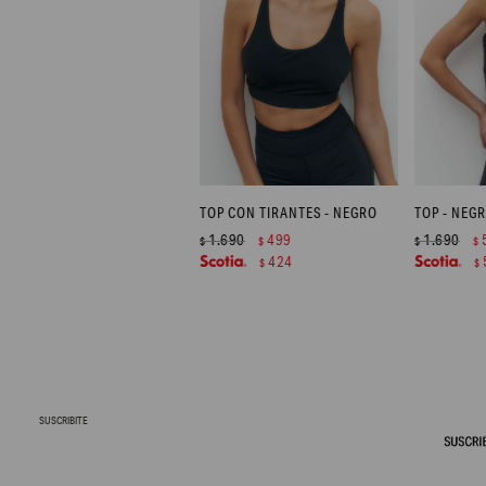
TOP CON TIRANTES - NEGRO
TOP - NEG
1.690
499
1.690
$
$
$
$
424
$
$
SUSCRIBITE