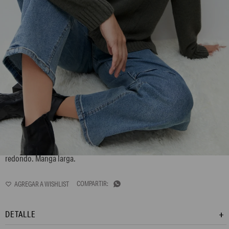
L172GKS10
Sweater confeccionado en blend de lana merino y cashmerede. Cuello
redondo. Manga larga.

DETALLE