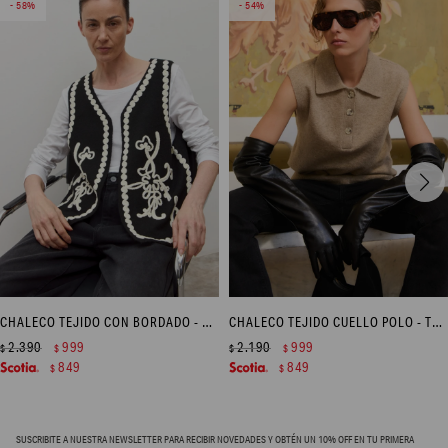
58
54
CHALECO TEJIDO CON BORDADO - NEGRO
CHALECO TEJIDO CUELLO POLO - TOSTADO MELANGE
2.390
999
2.190
999
$
$
$
$
849
849
$
$
SUSCRIBITE A NUESTRA NEWSLETTER PARA RECIBIR NOVEDADES Y OBTÉN UN 10% OFF EN TU PRIMERA