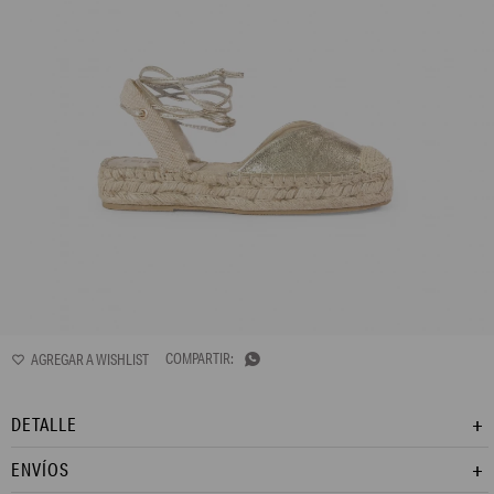
L167AFF1

DETALLE
ENVÍOS