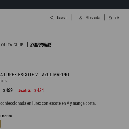
0
$
LOLITA CLUB
A LUREX ESCOTE V - AZUL MARINO
9GTH2
499
424
$
$
confeccionada en lurex con escote en V y manga corta.
ul marino