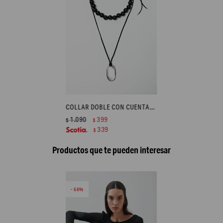
COLLAR DOBLE CON CUENTAS Y DIJE ACERO - PLATEADO
1.090
399
$
$
339
$
Productos que te pueden interesar
66