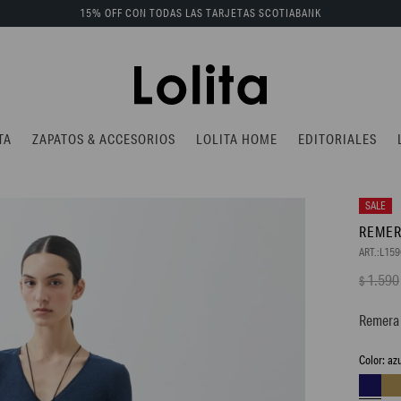
15% OFF CON TODAS LAS TARJETAS SCOTIABANK
TA
ZAPATOS & ACCESORIOS
LOLITA HOME
EDITORIALES
REMER
L15
1.590
$
Remera 
az