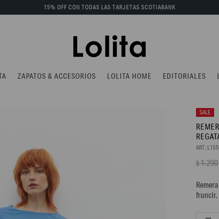
15% OFF CON TODAS LAS TARJETAS SCOTIABANK
TA
ZAPATOS & ACCESORIOS
LOLITA HOME
EDITORIALES
REMER
REGAT
L15
1.290
$
Remera 
fruncir.