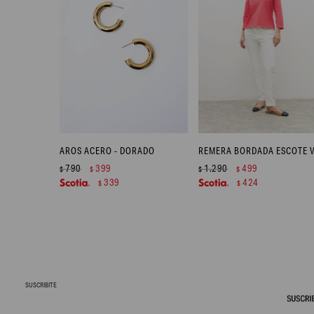
AROS ACERO - DORADO
790
399
1.290
499
$
$
$
$
339
424
$
$
SUSCRIBITE