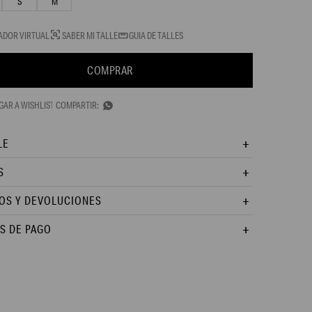
S
M
ADOR VIRTUAL
SABER MI TALLE
GUIA DE TALLES
COMPRAR

LE
S
OS Y DEVOLUCIONES
S DE PAGO