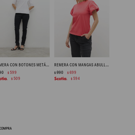
REMERA CON BOTONES METÁLICOS - BLANCO
REMERA CON MANGAS ABULLONADAS - FUCSIA
90
599
990
699
$
$
$
509
594
$
$