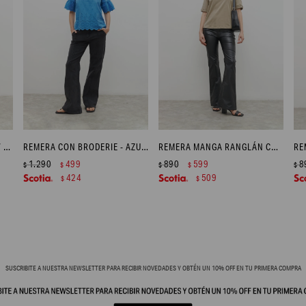
REMERA BORDADA ESCOTE V - FUCSIA
REMERA CON BRODERIE - AZUL REGATA
REMERA MANGA RANGLÁN CON BOTÓN EN PUÑO - VERDE OLIVA
1.290
499
890
599
8
$
$
$
$
$
424
509
$
$
SUSCRIBITE A NUESTRA NEWSLETTER PARA RECIBIR NOVEDADES Y OBTÉN UN 10% OFF EN TU PRIMERA COMPRA