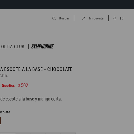
0
$
LOLITA CLUB
A ESCOTE A LA BASE - CHOCOLATE
4GTH4
502
$
de escote a la base y manga corta.
ocolate