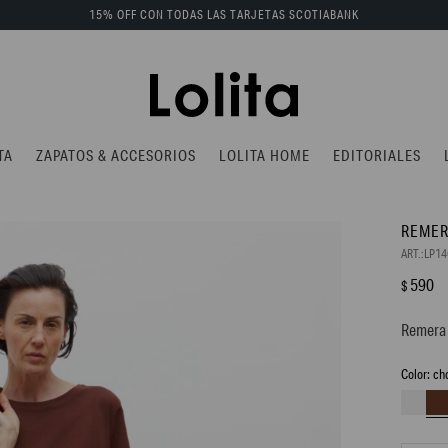
15% OFF CON TODAS LAS TARJETAS SCOTIABANK
TA
ZAPATOS & ACCESORIOS
LOLITA HOME
EDITORIALES
REMER
LP1
590
$
Remera 
ch