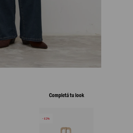
Completá tu look
62