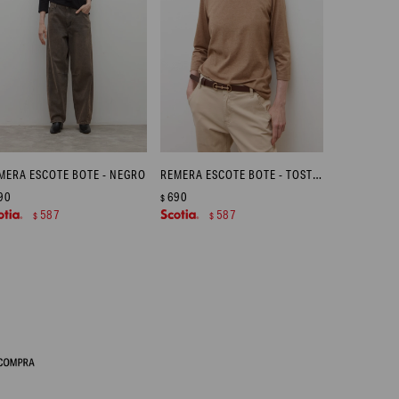
MERA ESCOTE BOTE - NEGRO
REMERA ESCOTE BOTE - TOSTADO MELANGE
90
690
$
587
587
$
$