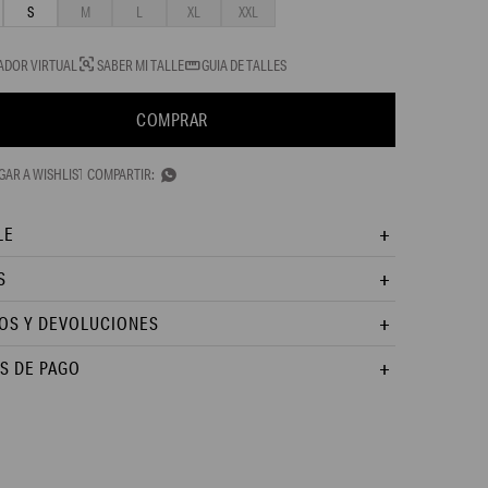
S
M
L
XL
XXL
ADOR VIRTUAL
SABER MI TALLE
GUIA DE TALLES
COMPRAR

LE
S
OS Y DEVOLUCIONES
S DE PAGO