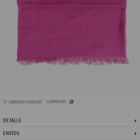
L165ATP1

DETALLE
ENVÍOS