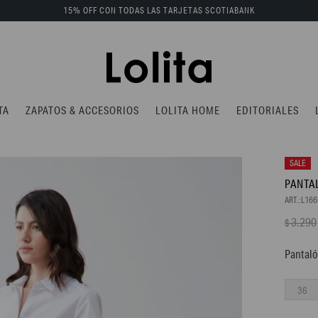
15% OFF CON TODAS LAS TARJETAS SCOTIABANK
TA
ZAPATOS & ACCESORIOS
LOLITA HOME
EDITORIALES
PANTA
L16
3.290
$
Pantaló
36