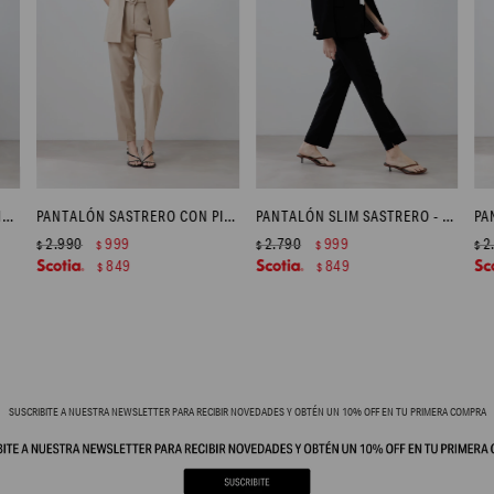
PANTALÓN DE JEAN CON PINZAS - JEAN MEDIO
PANTALÓN SASTRERO CON PINZAS Y CINTURÓN - BEIGE
PANTALÓN SLIM SASTRERO - NEGRO
2.990
999
2.790
999
2
$
$
$
$
$
849
849
$
$
SUSCRIBITE A NUESTRA NEWSLETTER PARA RECIBIR NOVEDADES Y OBTÉN UN 10% OFF EN TU PRIMERA COMPRA