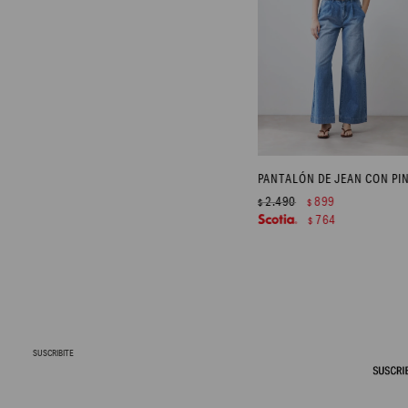
2.490
899
$
$
764
$
SUSCRIBITE