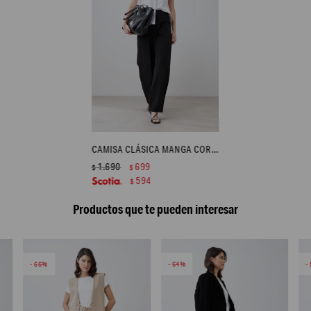
CAMISA CLÁSICA MANGA CORTA - BLANCO
1.690
699
$
$
594
$
Productos que te pueden interesar
66
64