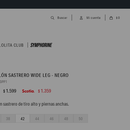
0
$
LOLITA CLUB
LÓN SASTRERO WIDE LEG - NEGRO
6GPP1
1.599
1.359
$
$
n sastrero de tiro alto y piernas anchas.
38
42
44
46
48
50