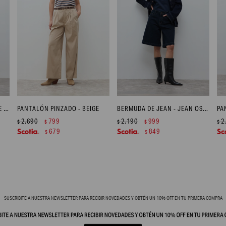
PANTALÓN ESTAMPADO JADE - VERDE OLIVA
PANTALÓN PINZADO - BEIGE
BERMUDA DE JEAN - JEAN OSCURO
2.690
799
2.190
999
2
$
$
$
$
$
679
849
$
$
SUSCRIBITE A NUESTRA NEWSLETTER PARA RECIBIR NOVEDADES Y OBTÉN UN 10% OFF EN TU PRIMERA COMPRA