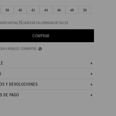
38
40
42
44
46
48
50
ADOR VIRTUAL
SABER MI TALLE
GUIA DE TALLES
COMPRAR

LE
S
OS Y DEVOLUCIONES
S DE PAGO