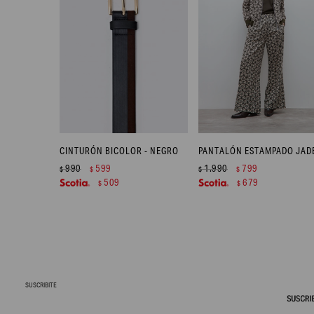
CINTURÓN BICOLOR - NEGRO
990
599
1.990
799
$
$
$
$
509
679
$
$
SUSCRIBITE