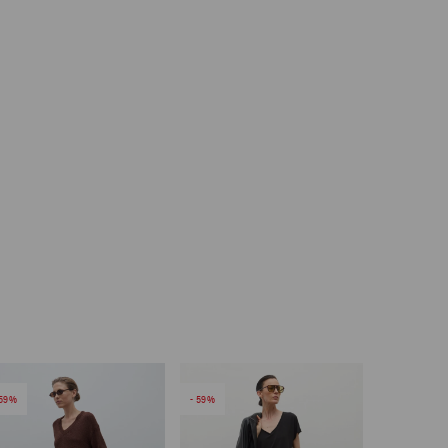
59
59