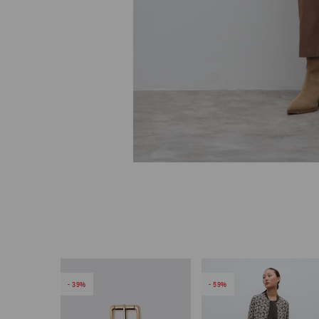
39
59