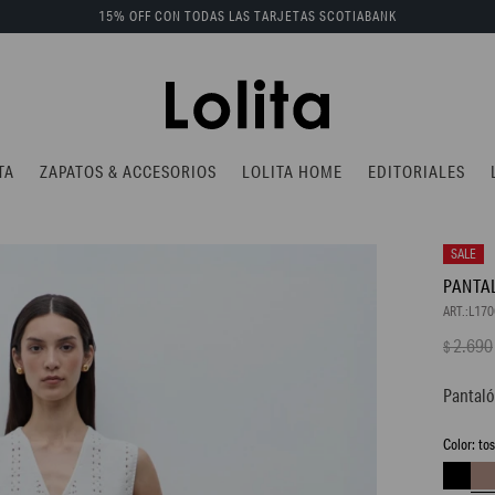
15% OFF CON TODAS LAS TARJETAS SCOTIABANK
TA
ZAPATOS & ACCESORIOS
LOLITA HOME
EDITORIALES
PANTA
L17
2.690
$
Pantaló
to