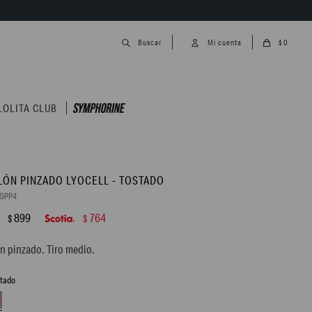
0
$
LOLITA CLUB
LÓN PINZADO LYOCELL - TOSTADO
0GPP4
899
764
$
$
n pinzado. Tiro medio.
stado