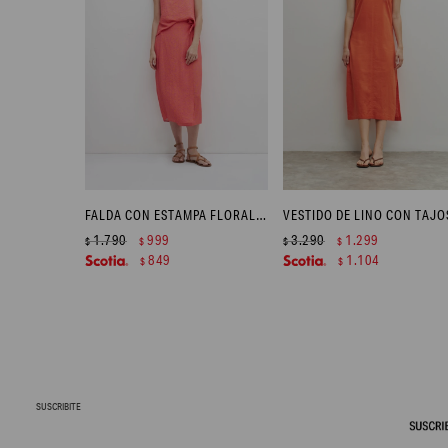
FALDA CON ESTAMPA FLORAL - FUCSIA
1.790
999
3.290
1.299
$
$
$
$
849
1.104
$
$
SUSCRIBITE