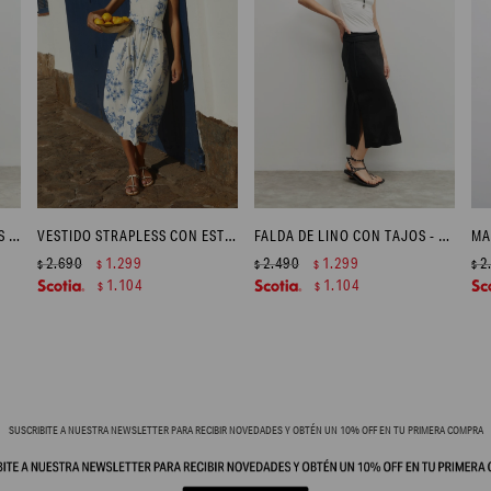
VESTIDO DE LINO CON TAJOS - NARANJA
VESTIDO STRAPLESS CON ESTAMPA FLORAL - AZUL REGATA
FALDA DE LINO CON TAJOS - NEGRO
2.690
1.299
2.490
1.299
2
$
$
$
$
$
1.104
1.104
$
$
SUSCRIBITE A NUESTRA NEWSLETTER PARA RECIBIR NOVEDADES Y OBTÉN UN 10% OFF EN TU PRIMERA COMPRA