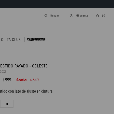
0
$
LOLITA CLUB
VESTIDO RAYADO - CELESTE
8GDX6
999
849
$
$
stido con lazo de ajuste en cintura.
XL