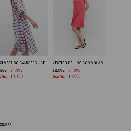
MAXI VESTIDO CAMISERO - CELESTE
VESTIDO DE LINO CON VOLADO - FUCSIA
.290
1.399
2.990
1.999
$
$
$
1.189
1.699
$
$