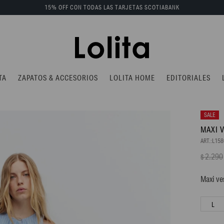
15% OFF CON TODAS LAS TARJETAS SCOTIABANK
TA
ZAPATOS & ACCESORIOS
LOLITA HOME
EDITORIALES
MAXI 
L15
2.290
$
Maxi ve
L