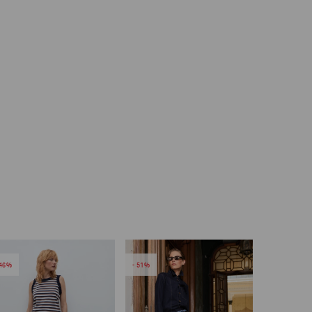
46
51