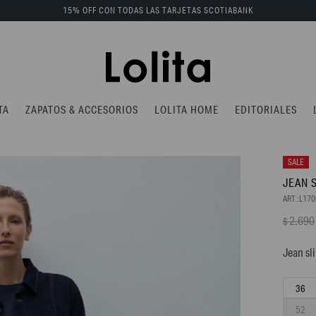
15% OFF CON TODAS LAS TARJETAS SCOTIABANK
TA
ZAPATOS & ACCESORIOS
LOLITA HOME
EDITORIALES
JEAN 
L17
2.690
$
Jean sl
36
52