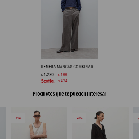
REMERA MANGAS COMBINADAS - AZUL MARINO
1.290
499
$
$
424
$
Productos que te pueden interesar
39
46