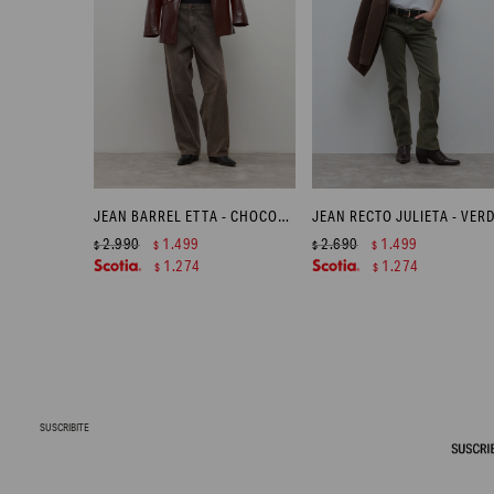
JEAN BARREL ETTA - CHOCOLATE
2.990
1.499
2.690
1.499
$
$
$
$
1.274
1.274
$
$
SUSCRIBITE