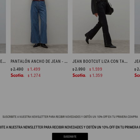
JEAN RECTO JULIETA - VERDE OLIVA
PANTALÓN ANCHO DE JEAN - JEAN MEDIO
JEAN BOOTCUT LIZA CON TACHAS - NEGRO
2.490
1.499
2.990
1.599
2
$
$
$
$
$
1.274
1.359
$
$
SUSCRIBITE A NUESTRA NEWSLETTER PARA RECIBIR NOVEDADES Y OBTÉN UN 10% OFF EN TU PRIMERA COMPRA