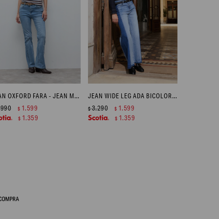
JEAN OXFORD FARA - JEAN MEDIO
JEAN WIDE LEG ADA BICOLOR - JEAN MEDIO
.990
1.599
3.290
1.599
$
$
$
1.359
1.359
$
$