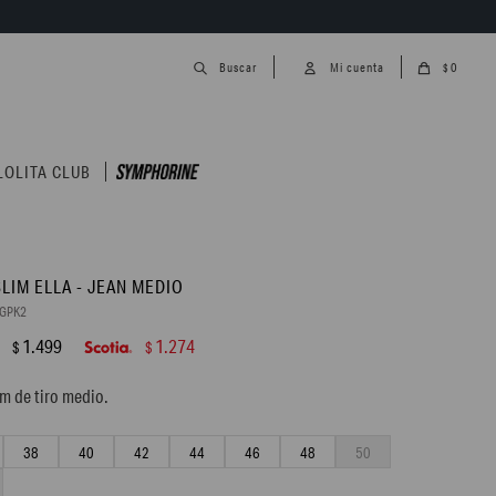
0
$
LOLITA CLUB
SLIM ELLA - JEAN MEDIO
0GPK2
1.499
1.274
$
$
im de tiro medio.
38
40
42
44
46
48
50