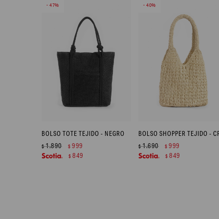
47
40
BOLSO TOTE TEJIDO - NEGRO
1.890
999
1.690
999
$
$
$
$
849
849
$
$