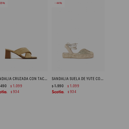
55
44
SANDALIA CRUZADA CON TACO - BEIGE
SANDALIA SUELA DE YUTE CON TIRAS - DORADO
.490
1.099
1.990
1.099
$
$
$
934
934
$
$