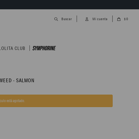
0
$
LOLITA CLUB
WEED - SALMON
ículo está agotado.