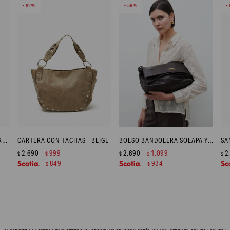
62
59
BOLSO SHOPPER TEJIDO - CRUDO
CARTERA CON TACHAS - BEIGE
BOLSO BANDOLERA SOLAPA Y CIERRE METÁLICO - CHOCOLATE
2.690
999
2.690
1.099
2
$
$
$
$
$
849
934
$
$