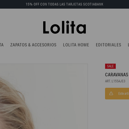
15% OFF CON TODAS LAS TARJETAS SCOTIABANK
TA
ZAPATOS & ACCESORIOS
LOLITA HOME
EDITORIALES
CARAVANAS
L155AJE3
Este art