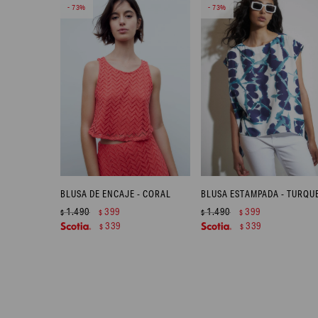
73
73
BLUSA DE ENCAJE - CORAL
BLUSA ESTAMPADA - TURQU
1.490
399
1.490
399
$
$
$
$
339
339
$
$