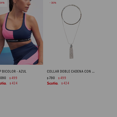
54
36
P BICOLOR - AZUL
COLLAR DOBLE CADENA CON DIJE - PLATEADO
.090
499
790
499
$
$
$
424
424
$
$