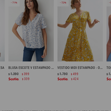
71
72
ESA
BLUSA ESCOTE V ESTAMPADO FLORAL - CELESTE
VESTIDO MIDI ESTAMPADO - OCRE
TO
1.390
399
1.790
499
1
$
$
$
$
$
339
424
$
$