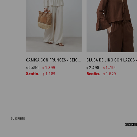
CAMISA CON FRUNCES - BEIGE MELANGE
2.490
1.399
2.490
1.799
$
$
$
$
1.189
1.529
$
$
SUSCRIBITE