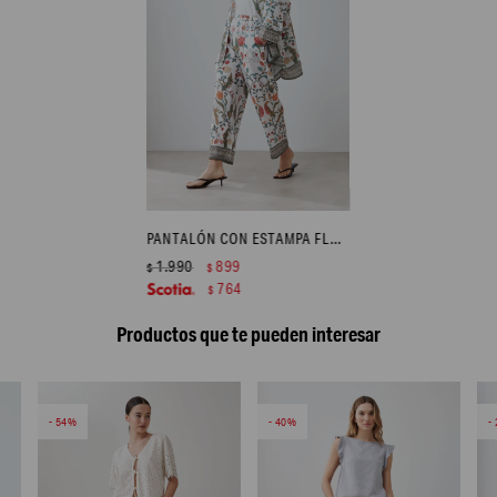
PANTALÓN CON ESTAMPA FLORAL - VERDE OLIVA
1.990
899
$
$
764
$
Productos que te pueden interesar
54
40