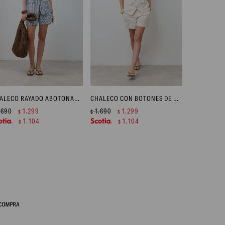
CHALECO RAYADO ABOTONADO - CRUDO
CHALECO CON BOTONES DE NACAR - BEIGE MELANGE
.690
1.299
1.690
1.299
$
$
$
1.104
1.104
$
$