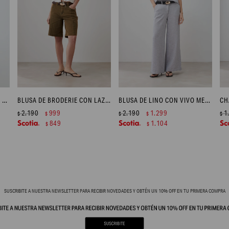
BLUSA DE LINO CON LAZOS - CHOCOLATE
BLUSA DE BRODERIE CON LAZOS - CRUDO
BLUSA DE LINO CON VIVO METÁLICO - GRIS MELANGE
2.190
999
2.190
1.299
1
$
$
$
$
$
849
1.104
$
$
SUSCRIBITE A NUESTRA NEWSLETTER PARA RECIBIR NOVEDADES Y OBTÉN UN 10% OFF EN TU PRIMERA COMPRA