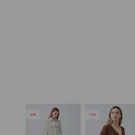
43
27