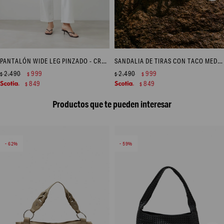
PANTALÓN WIDE LEG PINZADO - CRUDO
SANDALIA DE TIRAS CON TACO MEDIO - CRUDO
2.490
999
2.490
999
$
$
$
$
849
849
$
$
Productos que te pueden interesar
62
59