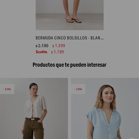
BERMUDA CINCO BOLSILLOS - BLANCO
2.190
1.399
$
$
1.189
$
Productos que te pueden interesar
54
25