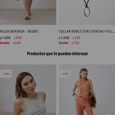
FALDA BORDADA - NEGRO
COLLAR DOBLE CON CUENTAS Y DIJE ACERO - PLATEADO
1.990
999
1.090
399
$
$
$
$
849
339
$
$
Productos que te pueden interesar
55
47