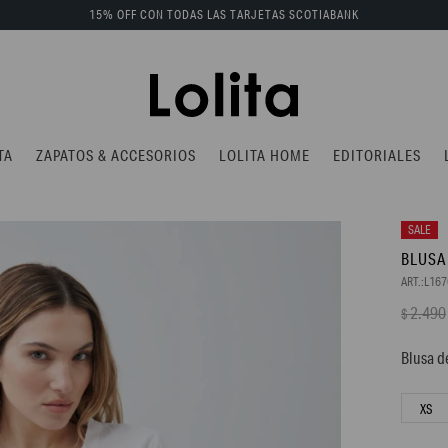
15% OFF CON TODAS LAS TARJETAS SCOTIABANK
TA
ZAPATOS & ACCESORIOS
LOLITA HOME
EDITORIALES
BLUSA
L16
2.490
$
Blusa d
XS