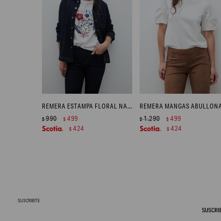
REMERA ESTAMPA FLORAL NATIVA - BLANCO
990
499
1.290
499
$
$
$
$
424
424
$
$
SUSCRIBITE