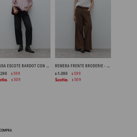
BLUSA ESCOTE BARDOT CON FRUNCES - ROSA
REMERA FRENTE BRODERIE - BLANCO
.290
599
1.390
599
$
$
$
509
509
$
$