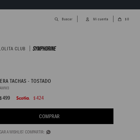
0
$
LOLITA CLUB
TERA TACHAS - TOSTADO
0AWW3
499
424
$
$
COMPRAR
