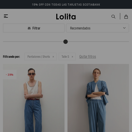
15% OFF CON TODAS LAS TARJETAS SCOTIABANK

Recomendados
Quitar filtros
Filtrando por:
Pantalones | Shorts
Talle S
39