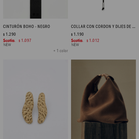
CINTURÓN BOHO - NEGRO
COLLAR CON CORDON Y DIJES DE ACERO - PLATEADO
1.290
1.190
$
$
1.097
1.012
$
$
+ 1 color