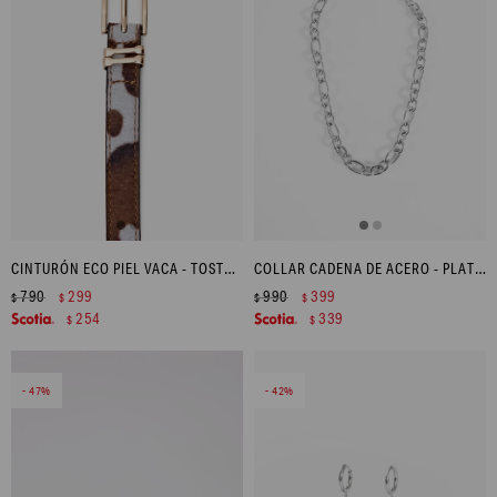
CINTURÓN ECO PIEL VACA - TOSTADO
COLLAR CADENA DE ACERO - PLATEADO
790
299
990
399
$
$
$
$
254
339
$
$
47
42