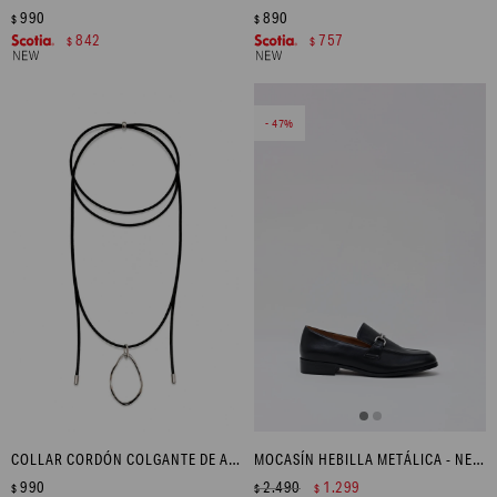
990
890
$
$
842
757
$
$
47
COLLAR CORDÓN COLGANTE DE ACERO - PLATEADO
MOCASÍN HEBILLA METÁLICA - NEGRO
990
2.490
1.299
$
$
$