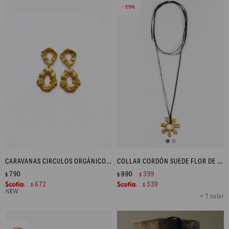
59
CARAVANAS CIRCULOS ORGÁNICOS DE ACERO - DORADO
COLLAR CORDÓN SUEDE FLOR DE ACERO - DORADO
790
990
399
$
$
$
672
339
$
$
+ 1 color