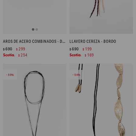
AROS DE ACERO COMBINADOS - DORADO
LLAVERO CEREZA - BORDO
690
299
690
199
$
$
$
$
254
169
$
$
59
54