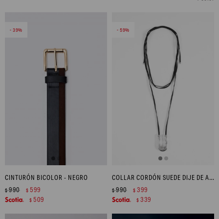
39
59
CINTURÓN BICOLOR - NEGRO
COLLAR CORDÓN SUEDE DIJE DE ACERO - PLATEADO
990
599
990
399
$
$
$
$
509
339
$
$