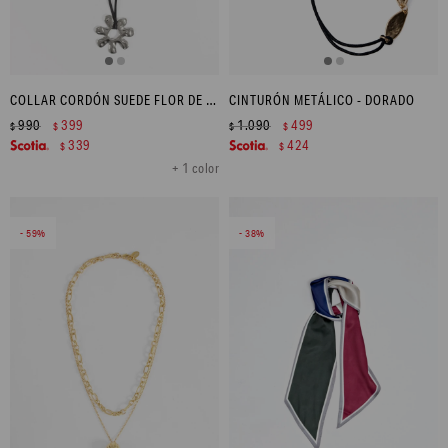
COLLAR CORDÓN SUEDE FLOR DE ACERO - PLATEADO
CINTURÓN METÁLICO - DORADO
990
399
1.090
499
$
$
$
$
339
424
$
$
+ 1 color
59
38