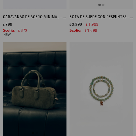
CARAVANAS DE ACERO MINIMAL - DORADO
BOTA DE SUEDE CON PESPUNTES - BEIGE
790
3.290
1.999
$
$
$
672
1.699
$
$