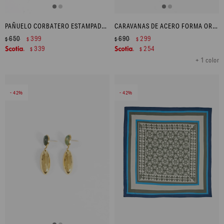
PAÑUELO CORBATERO ESTAMPADO - CELESTE
CARAVANAS DE ACERO FORMA ORGÁNICA - DORADO
650
399
690
299
$
$
$
$
339
254
$
$
+ 1 color
42
42