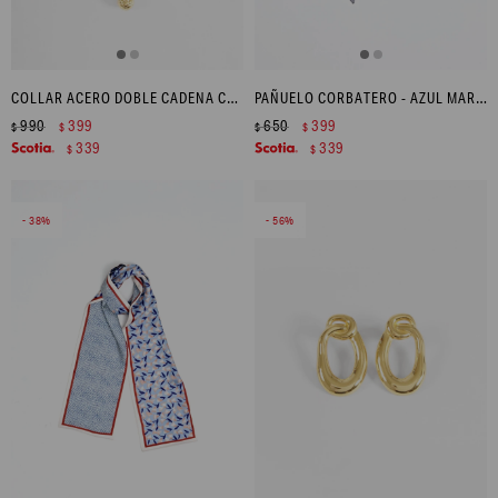
COLLAR ACERO DOBLE CADENA CON DIJE - DORADO
PAÑUELO CORBATERO - AZUL MARINO
990
399
650
399
$
$
$
$
339
339
$
$
38
56