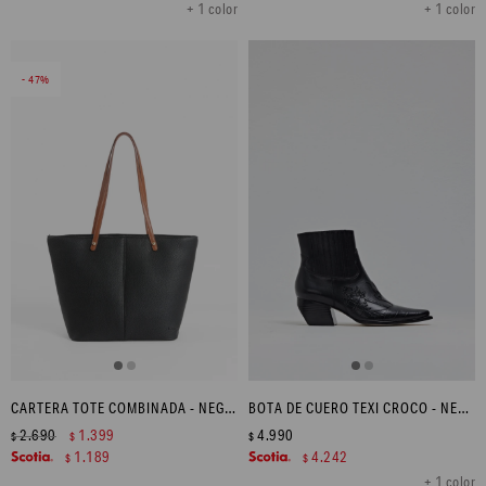
+ 1 color
+ 1 color
47
CARTERA TOTE COMBINADA - NEGRO
BOTA DE CUERO TEXI CROCO - NEGRO
2.690
1.399
4.990
$
$
$
1.189
4.242
$
$
+ 1 color