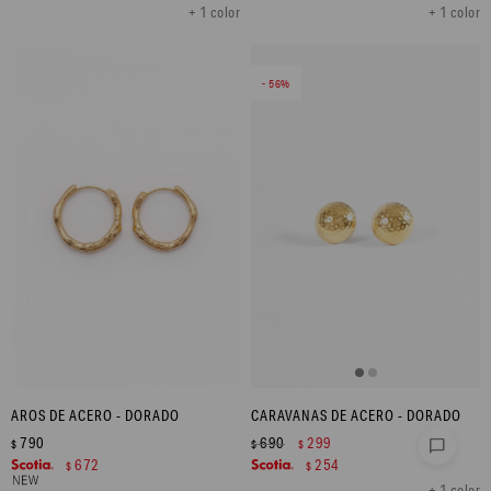
+ 1 color
+ 1 color
56
AROS DE ACERO - DORADO
CARAVANAS DE ACERO - DORADO
790
690
299
chat_bubble
$
$
$
672
254
$
$
+ 1 color