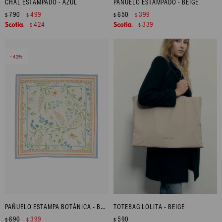
CHAL ESTAMPADO - AZUL
PAÑUELO ESTAMPADO - BEIGE
790
499
650
399
$
$
$
$
424
339
$
$
42
PAÑUELO ESTAMPA BOTÁNICA - BEIGE CLARO
TOTEBAG LOLITA - BEIGE
690
399
590
$
$
$