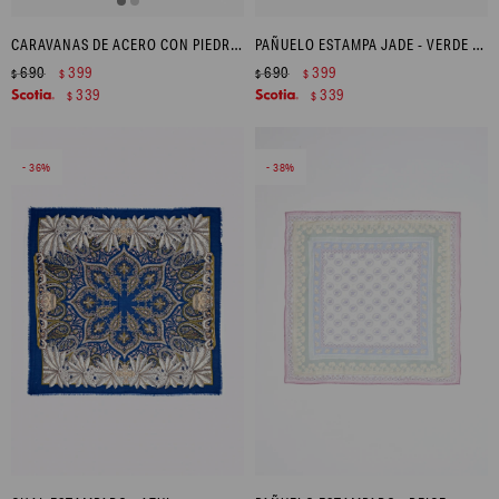
CARAVANAS DE ACERO CON PIEDRA - DORADO
PAÑUELO ESTAMPA JADE - VERDE OLIVA
690
399
690
399
$
$
$
$
339
339
$
$
36
38