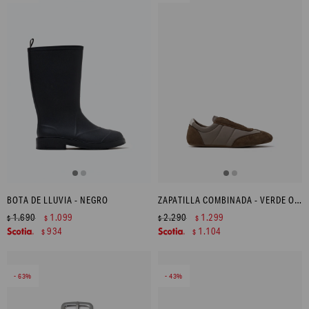
BOTA DE LLUVIA - NEGRO
ZAPATILLA COMBINADA - VERDE OLIVA
1.690
1.099
2.290
1.299
$
$
$
$
934
1.104
$
$
63
43