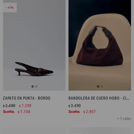
47
ZAPATO EN PUNTA - BORDO
BANDOLERA DE CUERO HOBO - CIRUELA
2.490
1.299
3.490
$
$
$
1.104
2.967
$
$
+ 1 color