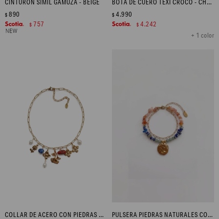
CINTURÓN SIMIL GAMUZA - BEIGE
BOTA DE CUERO TEXI CROCO - CHOCOLATE
890
4.990
$
$
757
4.242
$
$
+ 1 color
COLLAR DE ACERO CON PIEDRAS NATURALES Y DIJES - DORADO
PULSERA PIEDRAS NATURALES CON DIJE ACERO - DORADO