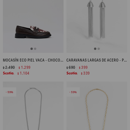
MOCASÍN ECO PIEL VACA - CHOCOLATE
CARAVANAS LARGAS DE ACERO - PLATEADO
2.490
1.299
690
399
$
$
$
$
1.104
339
$
$
59
59