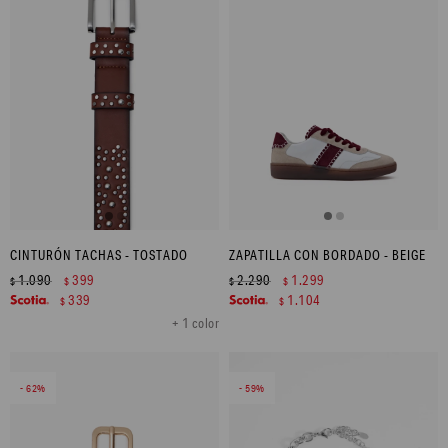
CINTURÓN TACHAS - TOSTADO
ZAPATILLA CON BORDADO - BEIGE
1.090
399
2.290
1.299
$
$
$
$
339
1.104
$
$
+ 1 color
62
59