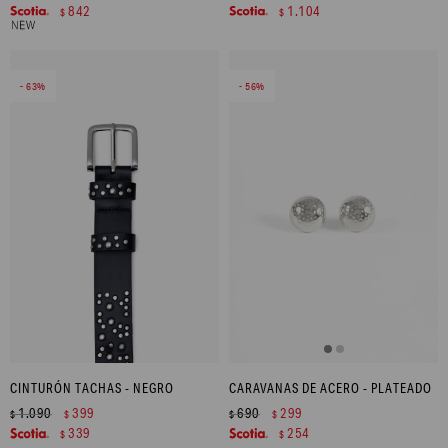
842
1.104
$
$
63
56
CINTURÓN TACHAS - NEGRO
CARAVANAS DE ACERO - PLATEADO
1.090
399
690
299
$
$
$
$
339
254
$
$