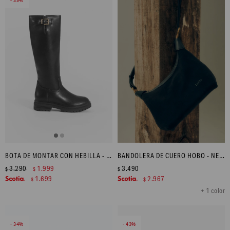
39
BOTA DE MONTAR CON HEBILLA - NEGRO
BANDOLERA DE CUERO HOBO - NEGRO
3.290
1.999
3.490
$
$
$
1.699
2.967
$
$
+ 1 color
34
43