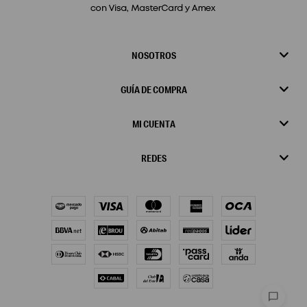
NOSOTROS
GUÍA DE COMPRA
MI CUENTA
REDES
chat_bubble