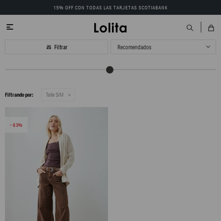
15% OFF CON TODAS LAS TARJETAS SCOTIABANK

Recomendados
Filtrando por:
Talle S/M
63