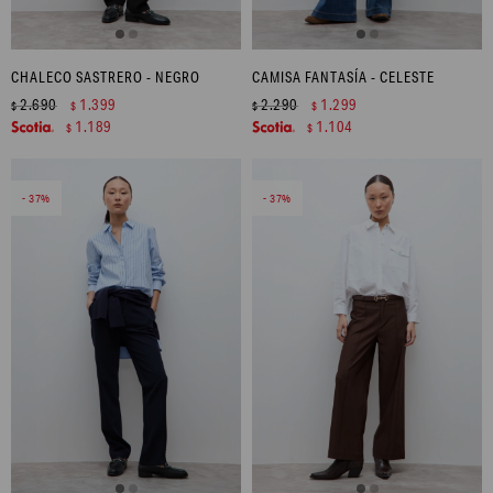
CHALECO SASTRERO - NEGRO
CAMISA FANTASÍA - CELESTE
2.690
1.399
2.290
1.299
$
$
$
$
1.189
1.104
$
$
37
37