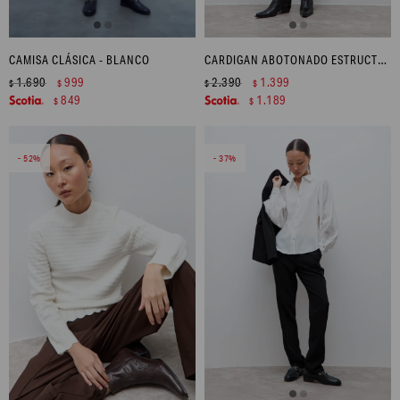
CAMISA CLÁSICA - BLANCO
CARDIGAN ABOTONADO ESTRUCTURAS - TOSTADO MELANGE
1.690
999
2.390
1.399
$
$
$
$
849
1.189
$
$
52
37