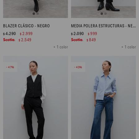
BLAZER CLÁSICO - NEGRO
MEDIA POLERA ESTRUCTURAS - NEGRO
4.290
2.999
2.090
999
$
$
$
$
2.549
849
$
$
+ 1 color
+ 1 color
47
43