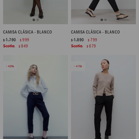
CAMISA CLÁSICA - BLANCO
CAMISA CLÁSICA - BLANCO
1.790
999
1.890
799
$
$
$
$
849
679
$
$
40
41