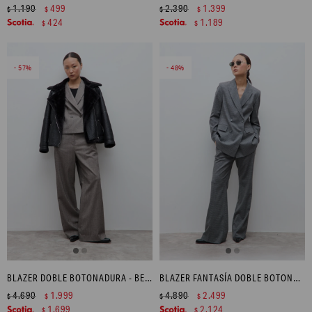
1.190
499
2.390
1.399
$
$
$
$
424
1.189
$
$
57
48
BLAZER DOBLE BOTONADURA - BEIGE MELANGE
BLAZER FANTASÍA DOBLE BOTONADURA - GRIS
4.690
1.999
4.890
2.499
$
$
$
$
1.699
2.124
$
$