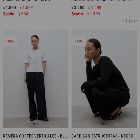
1.890
1.099
3.290
1.599
$
$
$
$
934
1.359
$
$
+ 1 color
58
41
REMERA CORTES VERTICALES - BLANCO
CARDIGAN ESTRUCTURAS - NEGRO