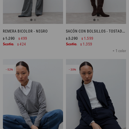
REMERA BICOLOR - NEGRO
SACÓN CON BOLSILLOS - TOSTADO MELANGE
1.290
499
3.290
1.599
$
$
$
$
424
1.359
$
$
+ 1 color
52
30