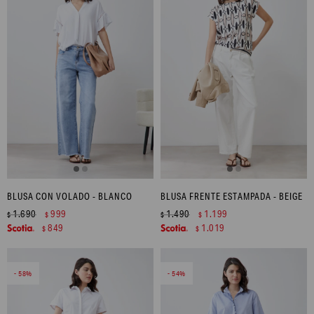
BLUSA CON VOLADO - BLANCO
BLUSA FRENTE ESTAMPADA - BEIGE
1.690
999
1.490
1.199
$
$
$
$
849
1.019
$
$
58
54