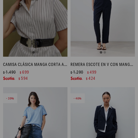
CAMISA CLÁSICA MANGA CORTA A RAYAS - AZUL MARINO
REMERA ESCOTE EN V CON MANGAS BALLOON - BLANCO
1.490
699
1.290
499
$
$
$
$
594
424
$
$
39
46