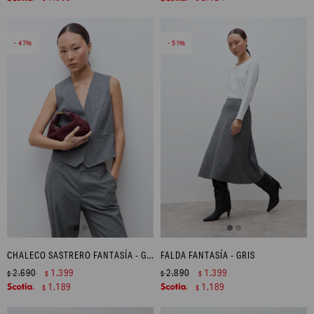
47
51
CHALECO SASTRERO FANTASÍA - GRIS
FALDA FANTASÍA - GRIS
2.690
1.399
2.890
1.399
$
$
$
$
1.189
1.189
$
$