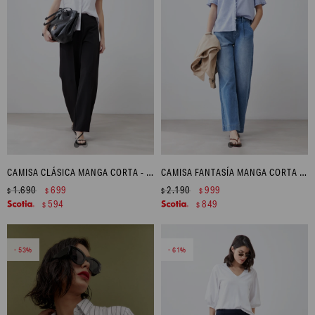
CAMISA CLÁSICA MANGA CORTA - BLANCO
CAMISA FANTASÍA MANGA CORTA - AZUL
1.690
699
2.190
999
$
$
$
$
594
849
$
$
53
61