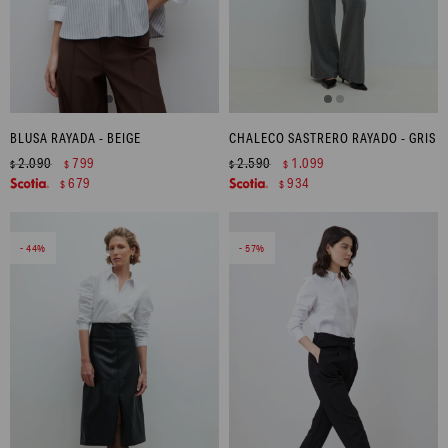
BLUSA RAYADA - BEIGE
CHALECO SASTRERO RAYADO - GRIS
2.090
799
2.590
1.099
$
$
$
$
679
934
$
$
44
57