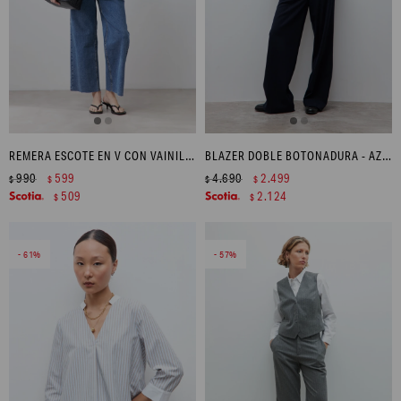
REMERA ESCOTE EN V CON VAINILLAS - CELESTE MELANGE
BLAZER DOBLE BOTONADURA - AZUL MARINO
990
599
4.690
2.499
$
$
$
$
509
2.124
$
$
61
57