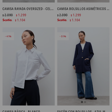
CAMISA RAYADA OVERSIZED - CELESTE
CAMISA BOLSILLOS ASIMÉTRICOS - BLANCO
2.090
1.299
2.090
1.299
$
$
$
$
1.104
1.104
$
$
41
51
CAMISA BÁSICA - BLANCO
SACÓN CON BOLSILLOS - AZUL MARINO