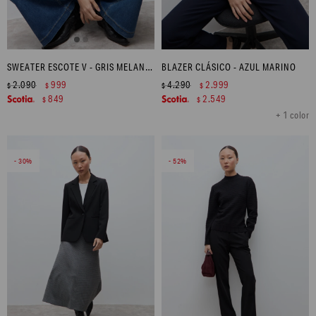
SWEATER ESCOTE V - GRIS MELANGE
BLAZER CLÁSICO - AZUL MARINO
2.090
999
4.290
2.999
$
$
$
$
849
2.549
$
$
+ 1 color
30
52