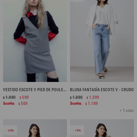
VESTIDO ESCOTE V PIED DE POULE - NEGRO
BLUSA FANTASÍA ESCOTE V - CRUDO
1.990
599
1.890
1.399
$
$
$
$
509
1.189
$
$
+ 1 color
40
19