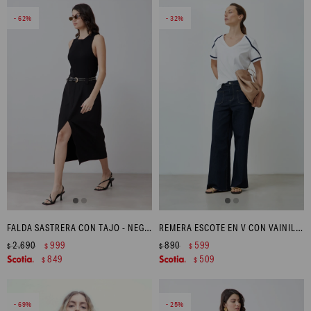
62
32
FALDA SASTRERA CON TAJO - NEGRO
REMERA ESCOTE EN V CON VAINILLAS - BLANCO
2.690
999
890
599
$
$
$
$
849
509
$
$
69
25