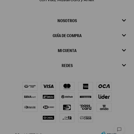
NOSOTROS
GUÍA DE COMPRA
MI CUENTA
REDES
chat_bubble