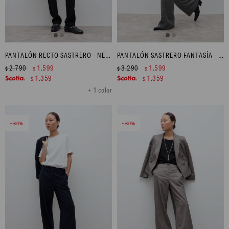
PANTALÓN RECTO SASTRERO - NEGRO
PANTALÓN SASTRERO FANTASÍA - GRIS
2.790
1.599
3.290
1.599
$
$
$
$
1.359
1.359
$
$
+ 1 color
60
60