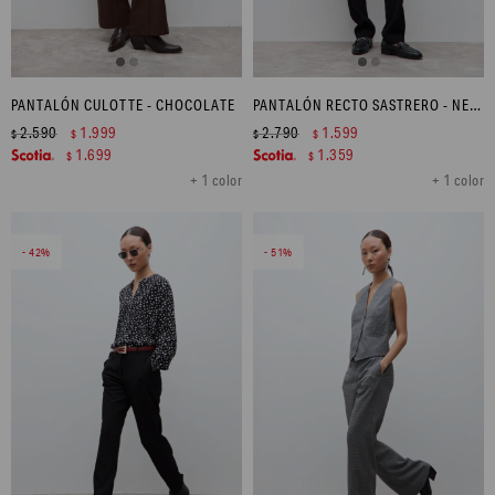
PANTALÓN CULOTTE - CHOCOLATE
PANTALÓN RECTO SASTRERO - NEGRO
2.590
1.999
2.790
1.599
$
$
$
$
1.699
1.359
$
$
+ 1 color
+ 1 color
42
51