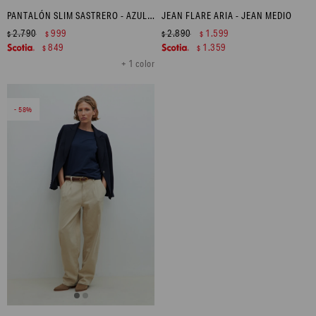
PANTALÓN SLIM SASTRERO - AZUL MARINO
JEAN FLARE ARIA - JEAN MEDIO
2.790
999
2.890
1.599
$
$
$
$
849
1.359
$
$
+ 1 color
58