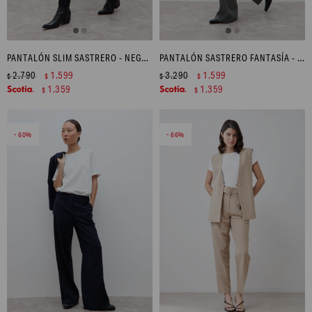
PANTALÓN SLIM SASTRERO - NEGRO
PANTALÓN SASTRERO FANTASÍA - GRIS
2.790
1.599
3.290
1.599
$
$
$
$
1.359
1.359
$
$
60
66