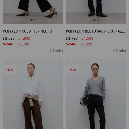
PANTALÓN CULOTTE - NEGRO
PANTALÓN RECTO SASTRERO - AZUL MARINO
2.590
1.999
2.790
1.599
$
$
$
$
1.699
1.359
$
$
+ 1 color
+ 1 color
22
42