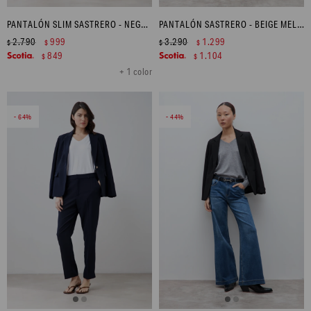
PANTALÓN SLIM SASTRERO - NEGRO
PANTALÓN SASTRERO - BEIGE MELANGE
2.790
999
3.290
1.299
$
$
$
$
849
1.104
$
$
+ 1 color
64
44