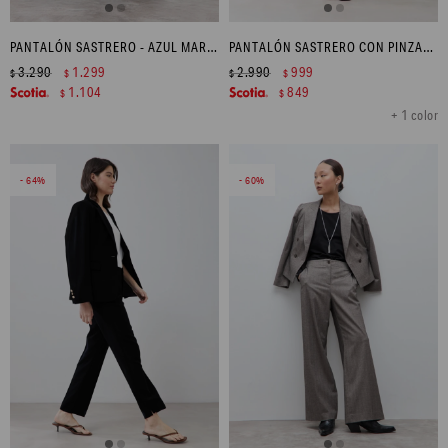
PANTALÓN SASTRERO - AZUL MARINO
PANTALÓN SASTRERO CON PINZAS Y CINTURÓN - BEIGE
3.290
1.299
2.990
999
$
$
$
$
1.104
849
$
$
+ 1 color
64
60