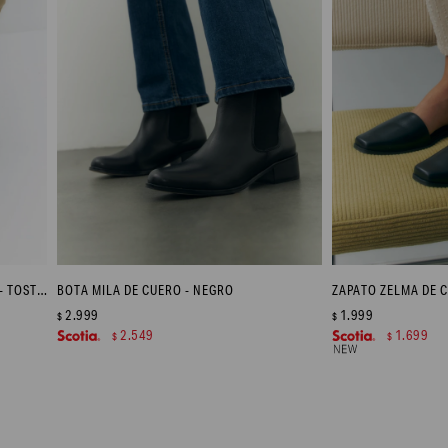
BOTA ARIA DE CUERO CON ELÁSTICO - TOSTADO
BOTA MILA DE CUERO - NEGRO
ZAPATO ZELMA DE 
2.999
1.999
$
$
2.549
1.699
$
$