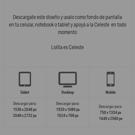
Descargate este diseño y usalo como fondo de pantalla
en tu celular, notebook o tablet y apoyá a la Celeste en todo
momento
Lolita es Celeste
Tablet
Desktop
Mobile
Descargar para:
Descargar para:
Descargar para:
1536 x 2048 px
1920 x 1080 px
750 x 1334 px
2048 x 2732 px
1024 x 768 px
1440 x 2560 px