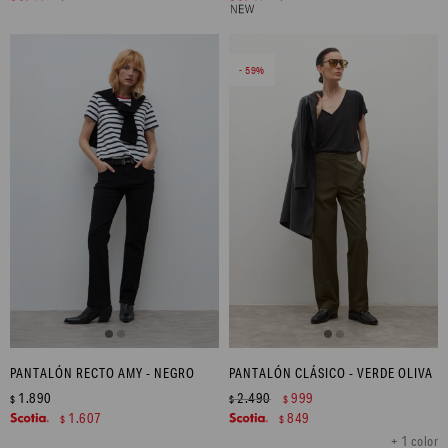
59
PANTALÓN RECTO AMY - NEGRO
PANTALÓN CLÁSICO - VERDE OLIVA
1.890
2.490
999
$
$
$
1.607
849
$
$
+ 1 color