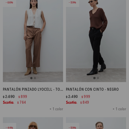
66
59
PANTALÓN PINZADO LYOCELL - TOSTADO
PANTALÓN CON CINTO - NEGRO
2.690
899
2.490
999
$
$
$
$
764
849
$
$
+ 1 color
+ 1 color
44
59