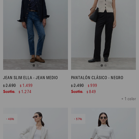
JEAN SLIM ELLA - JEAN MEDIO
PANTALÓN CLÁSICO - NEGRO
2.690
1.499
2.490
999
$
$
$
$
1.274
849
$
$
+ 1 color
46
57