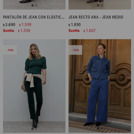
PANTALÓN DE JEAN CON ELÁSTICO - JEAN OSCURO
JEAN RECTO ANA - JEAN MEDIO
2.690
1.599
1.890
$
$
$
1.359
1.607
$
$
40
56