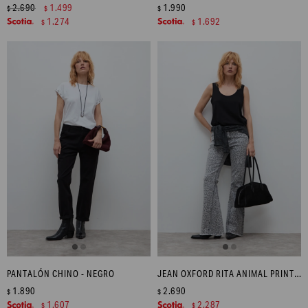
2.690
1.499
1.990
$
$
$
1.274
1.692
$
$
PANTALÓN CHINO - NEGRO
JEAN OXFORD RITA ANIMAL PRINT - GRIS
1.890
2.690
$
$
1.607
2.287
$
$