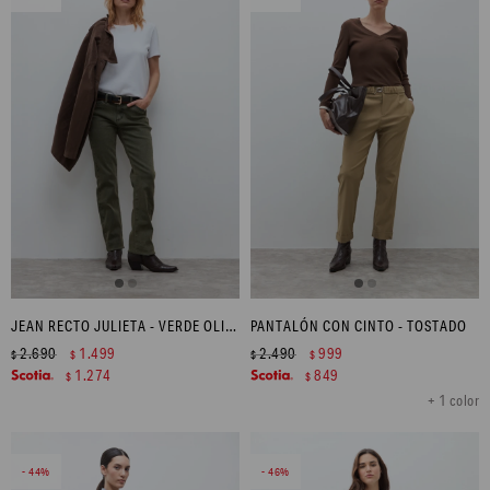
JEAN RECTO JULIETA - VERDE OLIVA
PANTALÓN CON CINTO - TOSTADO
2.690
1.499
2.490
999
$
$
$
$
1.274
849
$
$
+ 1 color
44
46