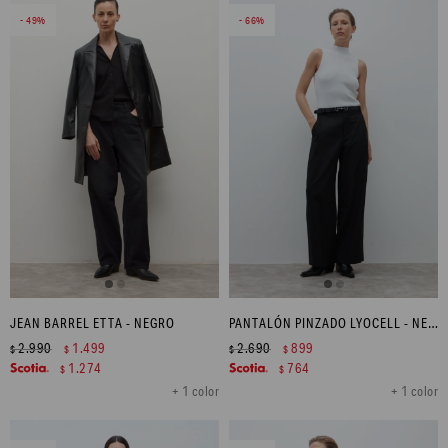
49
66
JEAN BARREL ETTA - NEGRO
PANTALÓN PINZADO LYOCELL - NEGRO
2.990
1.499
2.690
899
$
$
$
$
1.274
764
$
$
+ 1 color
+ 1 color