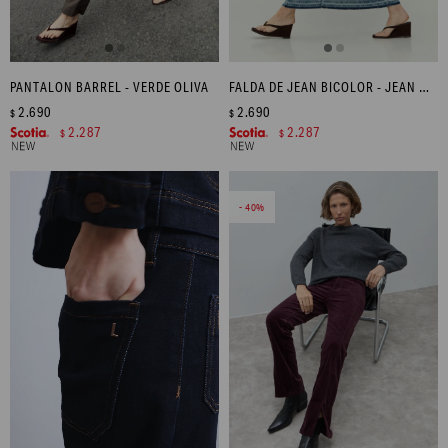
PANTALON BARREL - VERDE OLIVA
FALDA DE JEAN BICOLOR - JEAN MEDIO
2.690
2.690
$
$
2.287
2.287
$
$
40