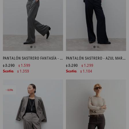
PANTALÓN SASTRERO FANTASÍA - GRIS
PANTALÓN SASTRERO - AZUL MARINO
3.290
1.599
3.290
1.299
$
$
$
$
1.359
1.104
$
$
60