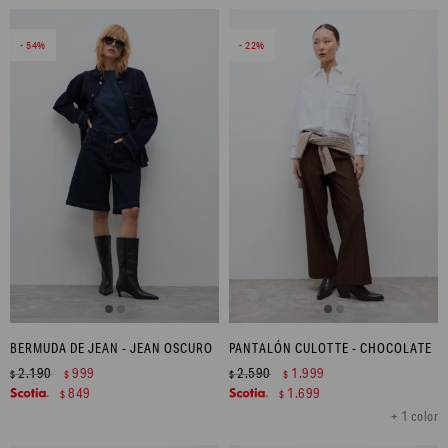
54
22
BERMUDA DE JEAN - JEAN OSCURO
PANTALÓN CULOTTE - CHOCOLATE
2.190
999
2.590
1.999
$
$
$
$
849
1.699
$
$
+ 1 color