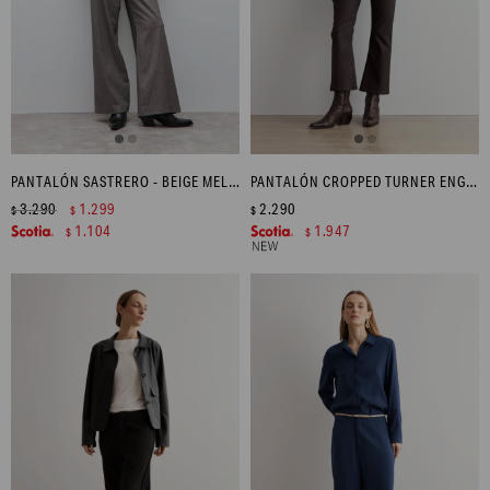
PANTALÓN SASTRERO - BEIGE MELANGE
PANTALÓN CROPPED TURNER ENGOMADO - CHOCOLATE
3.290
1.299
2.290
$
$
$
1.104
1.947
$
$