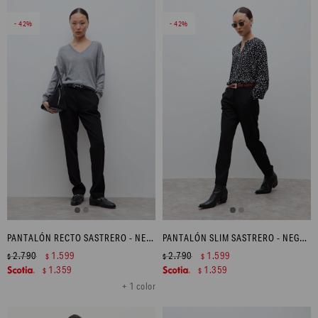
42
42
PANTALÓN RECTO SASTRERO - NEGRO
PANTALÓN SLIM SASTRERO - NEGRO
2.790
1.599
2.790
1.599
$
$
$
$
1.359
1.359
$
$
+ 1 color