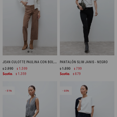
JEAN CULOTTE PAULINA CON BOLSILLOS - TOSTADO
PANTALÓN SLIM JANIS - NEGRO
2.990
1.599
1.890
799
$
$
$
$
1.359
679
$
$
51
60