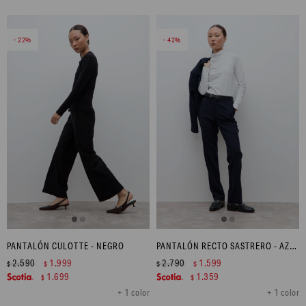
22
42
PANTALÓN CULOTTE - NEGRO
PANTALÓN RECTO SASTRERO - AZUL MARINO
2.590
1.999
2.790
1.599
$
$
$
$
1.699
1.359
$
$
+ 1 color
+ 1 color