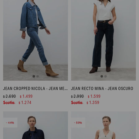
JEAN CROPPED NICOLA - JEAN MEDIO
JEAN RECTO MINA - JEAN OSCURO
2.690
1.499
2.990
1.599
$
$
$
$
1.274
1.359
$
$
44
59