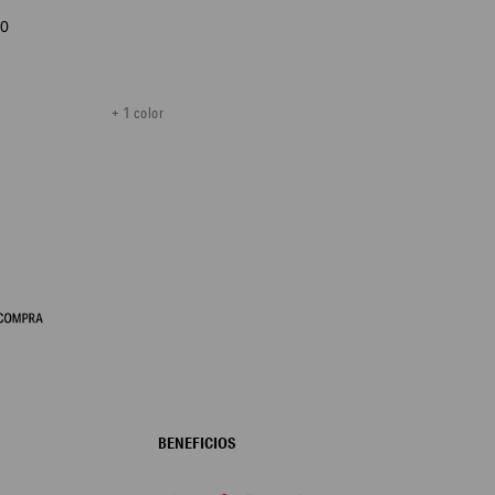
RO
+ 1 color
BENEFICIOS