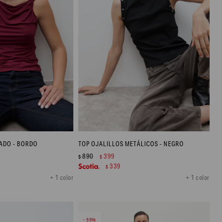
ADO - BORDO
TOP OJALILLOS METÁLICOS - NEGRO
890
399
$
$
339
$
+ 1 color
+ 1 color
55