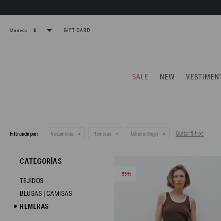
GIFT CARD
Moneda:
SALE
NEW
VESTIMEN
Quitar filtros
Filtrando por:
Vestimenta
Remeras
Género:
Mujer
CATEGORÍAS
55
TEJIDOS
BLUSAS | CAMISAS
REMERAS