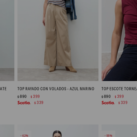
ATE
TOP RAYADO CON VOLADOS - AZUL MARINO
TOP ESCOTE TORNE
890
399
890
399
$
$
$
$
339
339
$
$
62
55