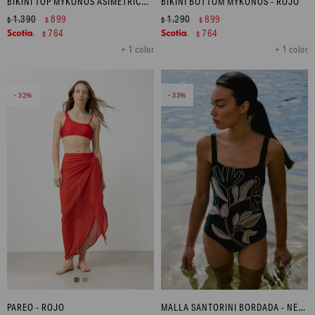
BIKINI TOP MYKONOS ASIMETRICO - ROJO
BIKINI BOTTOM MYKONOS - ROJO
1.390
899
1.290
899
$
$
$
$
764
764
$
$
+ 1 color
+ 1 color
32
33
PAREO - ROJO
MALLA SANTORINI BORDADA - NEGRO