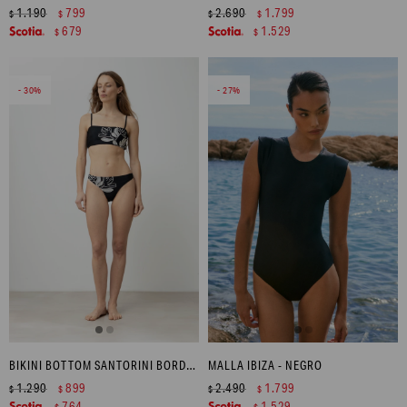
1.190
799
2.690
1.799
$
$
$
$
679
1.529
$
$
30
27
BIKINI BOTTOM SANTORINI BORDADO - NEGRO
MALLA IBIZA - NEGRO
1.290
899
2.490
1.799
$
$
$
$
764
1.529
$
$