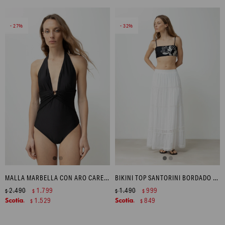
27
32
MALLA MARBELLA CON ARO CAREY - NEGRO
BIKINI TOP SANTORINI BORDADO - NEGRO
2.490
1.799
1.490
999
$
$
$
$
1.529
849
$
$