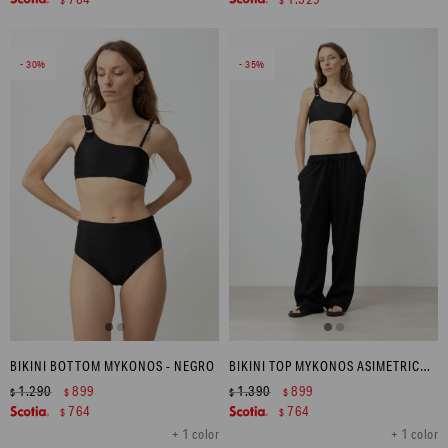
30
35
BIKINI BOTTOM MYKONOS - NEGRO
BIKINI TOP MYKONOS ASIMETRICO - NEGRO
1.290
899
1.390
899
$
$
$
$
764
764
$
$
+ 1 color
+ 1 color