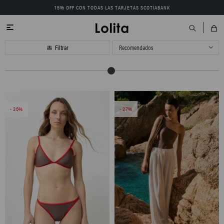
15% OFF CON TODAS LAS TARJETAS SCOTIABANK

Recomendados
35
27