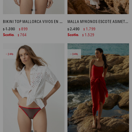
BIKINI TOP MALLORCA VIVOS EN CONTRASTE - CHOCOLATE
MALLA MYKONOS ESCOTE ASIMETRICO - CHOCOLATE
1.390
899
2.490
1.799
$
$
$
$
764
1.529
$
$
24
34