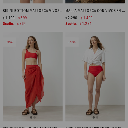
BIKINI BOTTOM MALLORCA VIVOS EN CONTRASTE - CHOCOLATE
MALLA MALLORCA CON VIVOS EN CONTRASTE - ROJO
1.190
899
2.290
1.499
$
$
$
$
764
1.274
$
$
35
30