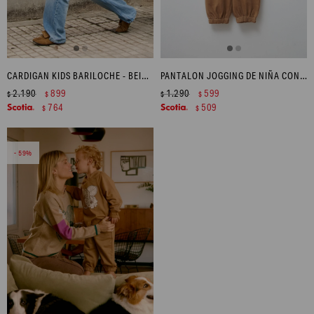
CARDIGAN KIDS BARILOCHE - BEIGE MELANGE
PANTALON JOGGING DE NIÑA CON ESTAMPA - TOSTADO
2.190
899
1.290
599
$
$
$
$
764
509
$
$
59