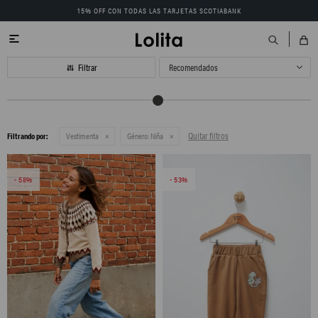
15% OFF CON TODAS LAS TARJETAS SCOTIABANK

Recomendados
Quitar filtros
Filtrando por:
Vestimenta
Género:
Niña
58
53