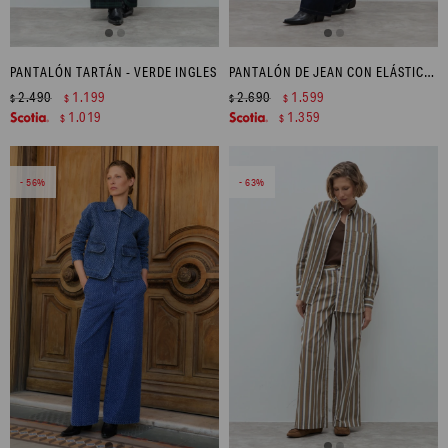
PANTALÓN TARTÁN - VERDE INGLES
PANTALÓN DE JEAN CON ELÁSTICO - JEAN OSCURO
2.490
1.199
2.690
1.599
$
$
$
$
1.019
1.359
$
$
56
63