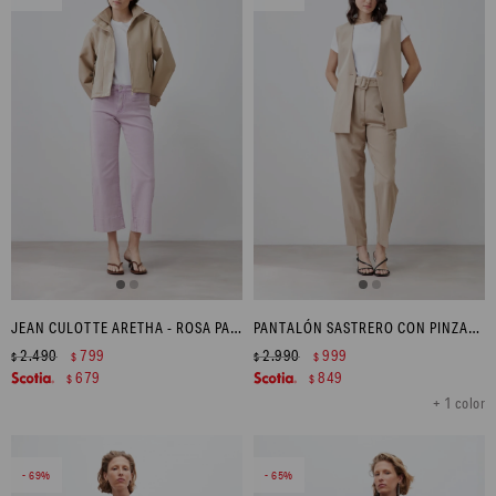
JEAN CULOTTE ARETHA - ROSA PASTEL
PANTALÓN SASTRERO CON PINZAS Y CINTURÓN - BEIGE
2.490
799
2.990
999
$
$
$
$
679
849
$
$
+ 1 color
69
65