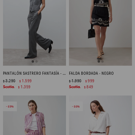
PANTALÓN SASTRERO FANTASÍA - GRIS
FALDA BORDADA - NEGRO
3.290
1.599
1.990
999
$
$
$
$
1.359
849
$
$
69
66