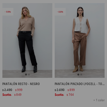
59
66
PANTALÓN RECTO - NEGRO
PANTALÓN PINZADO LYOCELL - TOSTADO
2.490
999
2.690
899
$
$
$
$
849
764
$
$
+ 1 color