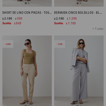
SHORT DE LINO CON PINZAS - TOSTADO
BERMUDA CINCO BOLSILLOS - BLANCO
2.190
999
2.190
1.399
$
$
$
$
849
1.189
$
$
+ 1 color
66
33