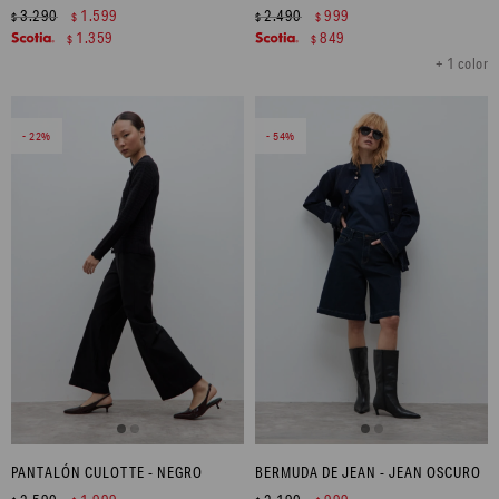
3.290
1.599
2.490
999
$
$
$
$
1.359
849
$
$
+ 1 color
22
54
PANTALÓN CULOTTE - NEGRO
BERMUDA DE JEAN - JEAN OSCURO