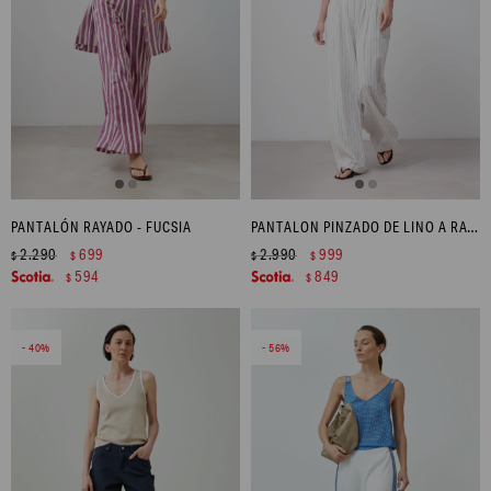
PANTALÓN RAYADO - FUCSIA
PANTALON PINZADO DE LINO A RAYAS - BLANCO
2.290
699
2.990
999
$
$
$
$
594
849
$
$
40
56