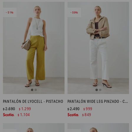
51
59
PANTALÓN DE LYOCELL - PISTACHO
PANTALÓN WIDE LEG PINZADO - CRUDO
2.690
1.299
2.490
999
$
$
$
$
1.104
849
$
$