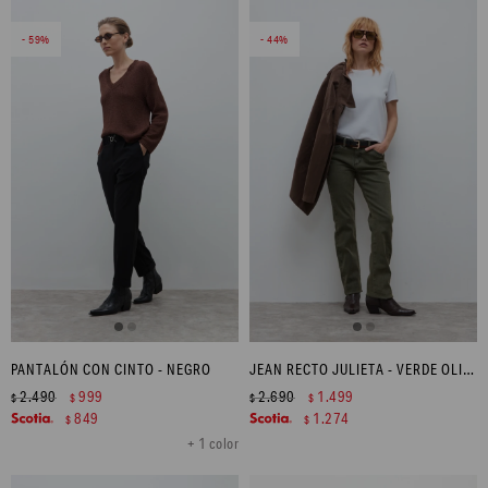
59
44
PANTALÓN CON CINTO - NEGRO
JEAN RECTO JULIETA - VERDE OLIVA
2.490
999
2.690
1.499
$
$
$
$
849
1.274
$
$
+ 1 color