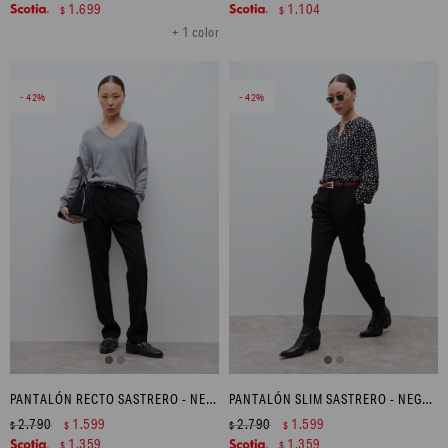
1.699
1.104
$
$
+ 1 color
42
42
PANTALÓN RECTO SASTRERO - NEGRO
PANTALÓN SLIM SASTRERO - NEGRO
2.790
1.599
2.790
1.599
$
$
$
$
1.359
1.359
$
$