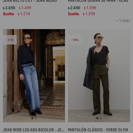
JEAN RECTO LILY - JEAN MEDIO
PANTALÓN DONNA DE PANA - OCRE
2.690
1.499
2.690
1.599
$
$
$
$
1.274
1.359
$
$
+ 1 color
51
59
JEAN WIDE LEG ADA BICOLOR - JEAN MEDIO
PANTALÓN CLÁSICO - VERDE OLIVA