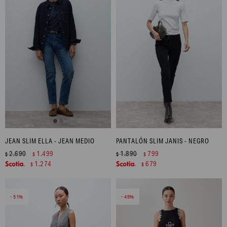
JEAN SLIM ELLA - JEAN MEDIO
PANTALÓN SLIM JANIS - NEGRO
2.690
1.499
1.890
799
$
$
$
$
1.274
679
$
$
51
49