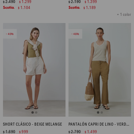
2.490
1.299
2.190
1.399
$
$
$
$
1.104
1.189
$
$
+ 1 color
40
46
SHORT CLÁSICO - BEIGE MELANGE
PANTALÓN CAPRI DE LINO - VERDE OLIVA
1.690
999
2.790
1.499
$
$
$
$