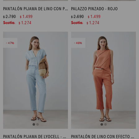
PANTALÓN PIJAMA DE LINO CON PESPUNTES EN CONTRASTE - BEIGE MELANGE
PALAZZO PINZADO - ROJO
2.790
1.499
2.690
1.499
$
$
$
$
1.274
1.274
$
$
47
46
PANTALÓN PIJAMA DE LYOCELL - AZUL CLARO
PANTALÓN DE LINO CON EFECTO DESFLECADO - DURAZNO