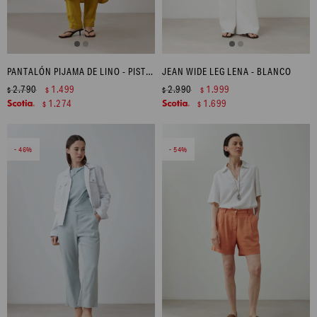
PANTALÓN PIJAMA DE LINO - PISTACHO
JEAN WIDE LEG LENA - BLANCO
2.790
1.499
2.990
1.999
$
$
$
$
1.274
1.699
$
$
46
54