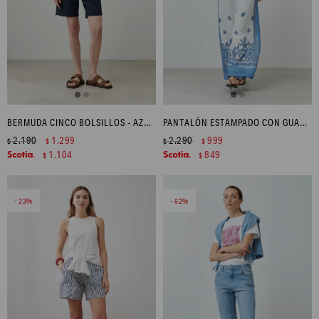
BERMUDA CINCO BOLSILLOS - AZUL MARINO
PANTALÓN ESTAMPADO CON GUARDA - AZUL
2.190
1.299
2.290
999
$
$
$
$
1.104
849
$
$
23
62