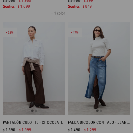
2.590
1.999
2.190
999
$
$
$
$
1.699
849
$
$
+ 1 color
22
47
PANTALÓN CULOTTE - CHOCOLATE
FALDA BICOLOR CON TAJO - JEAN MEDIO
2.590
1.999
2.490
1.299
$
$
$
$