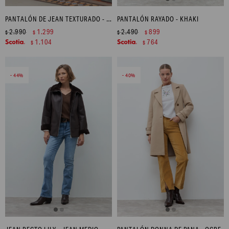
PANTALÓN DE JEAN TEXTURADO - JEAN MEDIO
PANTALÓN RAYADO - KHAKI
2.990
1.299
2.490
899
$
$
$
$
1.104
764
$
$
44
40