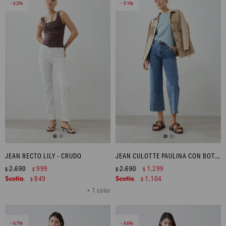
62
51
JEAN RECTO LILY - CRUDO
JEAN CULOTTE PAULINA CON BOTONES METÁLICOS - JEAN MEDIO
2.690
999
2.690
1.299
$
$
$
$
849
1.104
$
$
+ 1 color
67
66