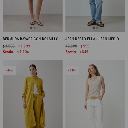
BERMUDA RAYADA CON BOLSILLOS - CRUDO
JEAN RECTO ELLA - JEAN MEDIO
1.690
1.299
2.690
999
$
$
$
$
1.104
849
$
$
46
33