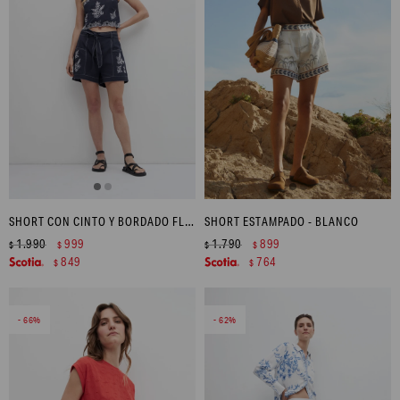
SHORT CON CINTO Y BORDADO FLORAL - AZUL MARINO
SHORT ESTAMPADO - BLANCO
1.990
999
1.790
899
$
$
$
$
849
764
$
$
66
62