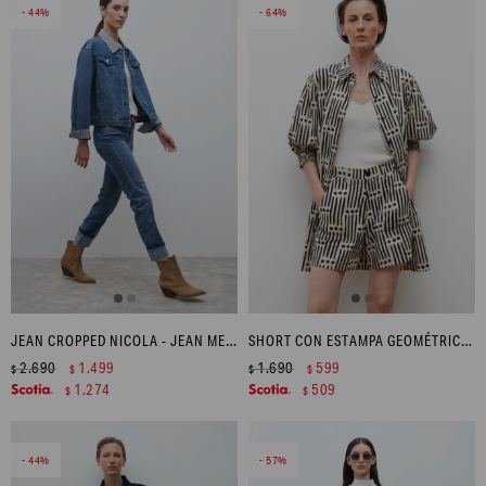
44
64
JEAN CROPPED NICOLA - JEAN MEDIO
SHORT CON ESTAMPA GEOMÉTRICA - NEGRO
2.690
1.499
1.690
599
$
$
$
$
1.274
509
$
$
44
57