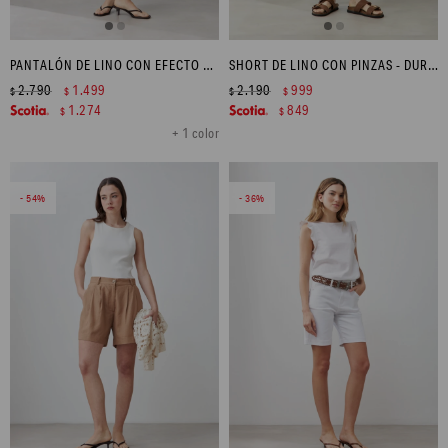
PANTALÓN DE LINO CON EFECTO DESFLECADO - VERDE AGUA
SHORT DE LINO CON PINZAS - DURAZNO
2.790
1.499
2.190
999
$
$
$
$
1.274
849
$
$
+ 1 color
54
36