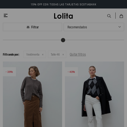
15% OFF CON TODAS LAS TARJETAS SCOTIABANK

Recomendados
Quitar filtros
Filtrando por:
Vestimenta
Talle 46
39
40