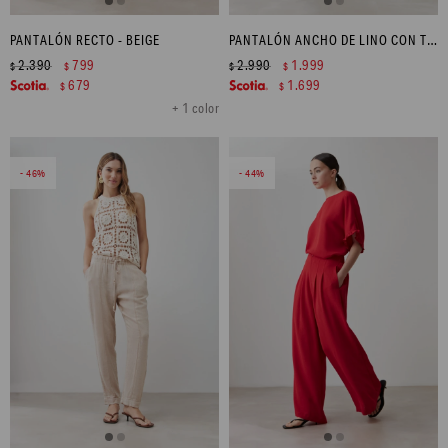
PANTALÓN RECTO - BEIGE
PANTALÓN ANCHO DE LINO CON TAJOS - GRIS MELANGE
2.390
799
2.990
1.999
$
$
$
$
679
1.699
$
$
+ 1 color
46
44