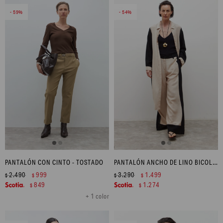
59
54
PANTALÓN CON CINTO - TOSTADO
PANTALÓN ANCHO DE LINO BICOLOR CON TAJOS - NEGRO
2.490
999
3.290
1.499
$
$
$
$
849
1.274
$
$
+ 1 color