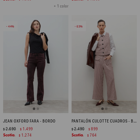
+ 1 color
44
63
JEAN OXFORD FARA - BORDO
PANTALÓN CULOTTE CUADROS - BEIGE
2.690
1.499
2.490
899
$
$
$
$
1.274
764
$
$