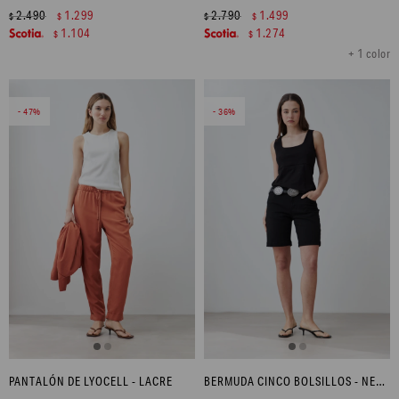
2.490
1.299
2.790
1.499
$
$
$
$
1.104
1.274
$
$
+ 1 color
47
36
PANTALÓN DE LYOCELL - LACRE
BERMUDA CINCO BOLSILLOS - NEGRO