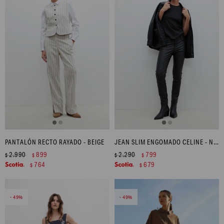
PANTALÓN RECTO RAYADO - BEIGE
JEAN SLIM ENGOMADO CELINE - NEGRO
2.990
899
2.290
799
$
$
$
$
764
679
$
$
49
49