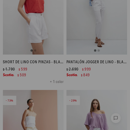
SHORT DE LINO CON PINZAS - BLANCO
PANTALÓN JOGGER DE LINO - BLANCO
1.790
599
2.690
999
$
$
$
$
509
849
$
$
+ 1 color
73
29
chat_bubble