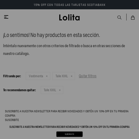
15% OFF CON TODAS LAS TARJETAS SCOTIABANK

¡Lo sentimos! No hay productos en esta sección.
Inténtalo nuevamente con otros criterios de filtrado o busca en otras secciones de
nuestro catálogo.
Quitar filtros
Filtrando por:
Vestimenta
Talle XXXL
Te recomendamos quitar:
Talle XXXL
SUSCRIBITE A NUESTRA NEWSLETTER PARA RECIBIR NOVEDADES Y OBTÉN UN 10% OFF EN TU PRIMERA
COMPRA
SUSCRIBITE