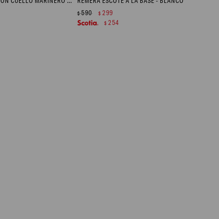
CHALECO A RAYAS CON CUELLO MARINERO - BEIGE MELANGE
REMERA ESCOTE A LA BASE - BLANCO
590
299
$
$
254
$