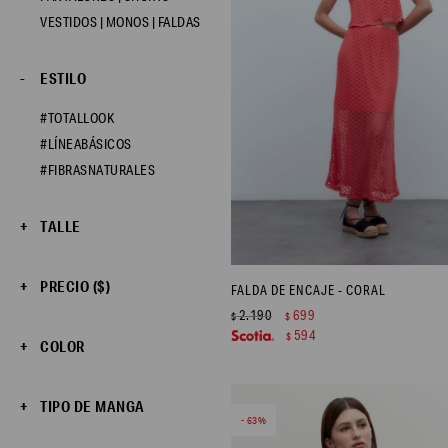
VESTIDOS | MONOS | FALDAS
ESTILO
#TOTALLOOK
#LÍNEABÁSICOS
#FIBRASNATURALES
TALLE
PRECIO
($)
FALDA DE ENCAJE - CORAL
2.190
699
$
$
594
$
COLOR
TIPO DE MANGA
63