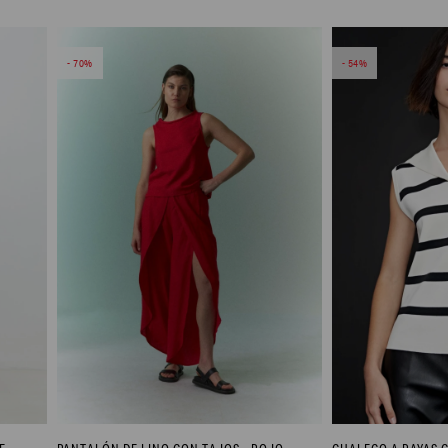
70
54