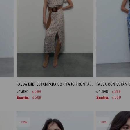
FALDA MIDI ESTAMPADA CON TAJO FRONTAL - MULTICOLOR
1.690
599
1.690
599
$
$
$
$
509
509
$
$
73
73