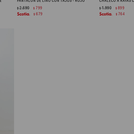
E
PANTALÓN DE LINO CON TAJOS - ROJO
2.690
799
1.990
899
$
$
$
$
679
764
$
$