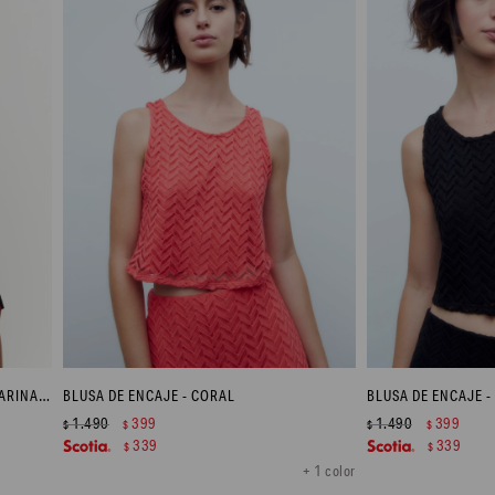
VESTIDO ESCOTE HALTER ESTAMPA MARINA - AZUL MARINO
BLUSA DE ENCAJE - CORAL
BLUSA DE ENCAJE -
1.490
399
1.490
399
$
$
$
$
339
339
$
$
+ 1 color