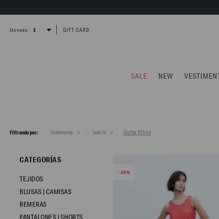
GIFT CARD
Moneda:
SALE
NEW
VESTIMEN
Quitar filtros
Filtrando por:
Vestimenta
Talle M
CATEGORÍAS
68
TEJIDOS
BLUSAS | CAMISAS
REMERAS
PANTALONES | SHORTS