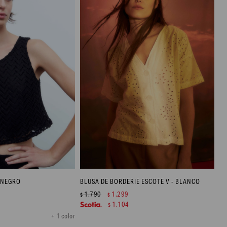
 NEGRO
BLUSA DE BORDERIE ESCOTE V - BLANCO
1.790
1.299
$
$
1.104
$
+ 1 color