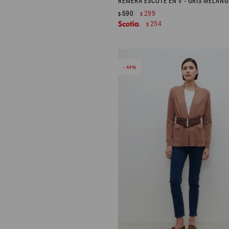
REMERA ESCOTE EN V - GRIS MELANG
590
299
$
$
254
$
44