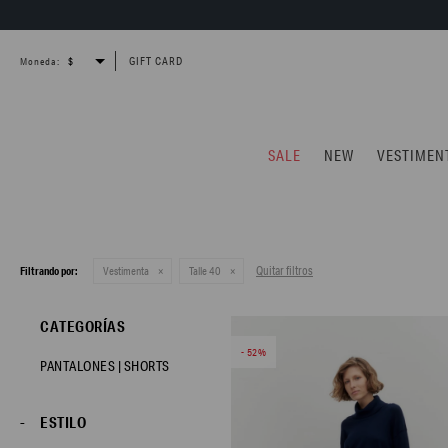
GIFT CARD
Moneda:
SALE
NEW
VESTIMEN
Quitar filtros
Filtrando por:
Vestimenta
Talle 40
CATEGORÍAS
52
PANTALONES | SHORTS
ESTILO