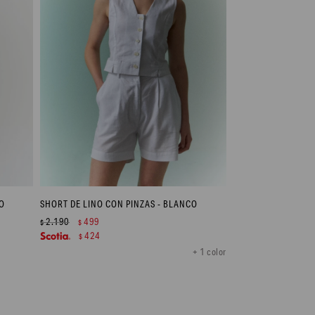
O
SHORT DE LINO CON PINZAS - BLANCO
2.190
499
$
$
424
$
+ 1 color