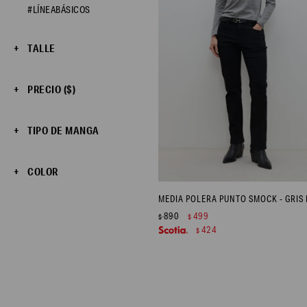
#LÍNEABÁSICOS
TALLE
PRECIO
($)
TIPO DE MANGA
COLOR
890
499
$
$
424
$