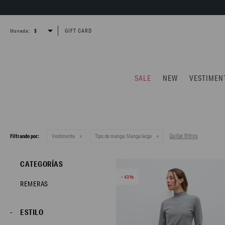
GIFT CARD
Moneda:
SALE
NEW
VESTIMEN
Quitar filtros
Filtrando por:
Vestimenta
Tipo de manga:
Manga larga
CATEGORÍAS
43
REMERAS
ESTILO